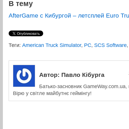
В тему
AfterGame c Кибургой – летсплей Euro Tru
Теги:
American Truck Simulator
,
PC
,
SCS Software
Автор:
Павло Кібурга
Батько-засновник GameWay.com.ua, в
Вірю у світле майбутнє геймінгу!