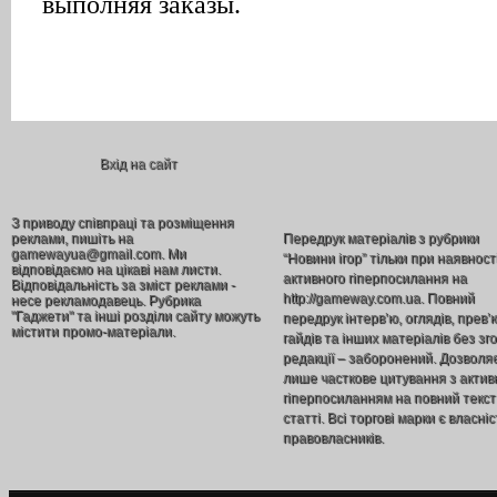
Вхід на сайт
З приводу співпраці та розміщення
реклами, пишіть на
Передрук матеріалів з рубрики
gamewayua@gmail.com. Ми
“Новини ігор” тільки при наявност
відповідаємо на цікаві нам листи.
активного гіперпосилання на
Відповідальність за зміст реклами -
http://gameway.com.ua. Повний
несе рекламодавець. Рубрика
"Гаджети" та інші розділи сайту можуть
передрук інтерв’ю, оглядів, прев’
містити промо-матеріали.
гайдів та інших матеріалів без зг
редакції – заборонений. Дозволя
лише часткове цитування з акти
гіперпосиланням на повний текст
статті. Всі торгові марки є власніс
правовласників.