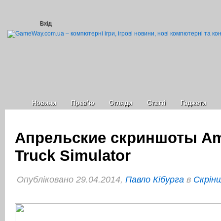
Вхід
Новини
Прев’ю
Огляди
Статті
Гаджети
Апрельские скриншоты Am
Truck Simulator
Опубліковано 29.04.2014,
Павло Кібурга
в
Cкрін