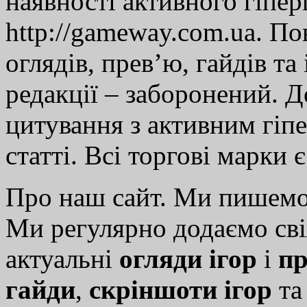
наявності активного гіпе
http://gameway.com.ua. По
оглядів, прев’ю, гайдів та
редакції – заборонений. 
цитування з активним гіп
статті. Всі торгові марки 
Про наш сайт. Ми пишем
Ми регулярно додаємо св
актуальні
огляди ігор
і
пр
гайди
,
скріншоти ігор
т