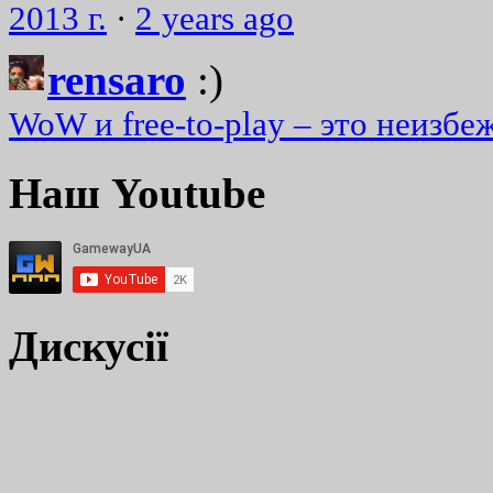
2013 г.
·
2 years ago
rensaro
:)
WoW и free-to-play – это неизбе
Наш Youtube
Дискусії