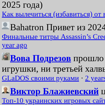
2025 года)
Как вылечиться (избавиться) от
Bahatron
Привет из 2024
Финальные титры Assassin’s Cre
year ago
Вова Подрезов
прошло 
игрушки, ни третьей халвь
GLaDOS своими руками
·
2 year
Виктор Блажиевский
Топ-10 украинских игровых сайт