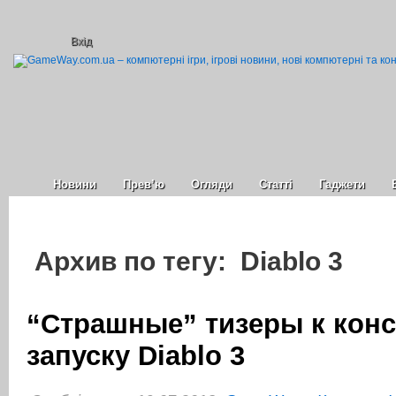
Вхід
Новини
Прев’ю
Огляди
Статті
Гаджети
Архив по тегу: Diablo 3
“Страшные” тизеры к кон
запуску Diablo 3