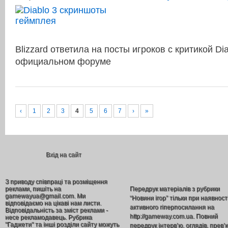
Blizzard ответила на посты игроков с критикой Dia
официальном форуме
‹
1
2
3
4
5
6
7
›
»
Вхід на сайт
З приводу співпраці та розміщення
реклами, пишіть на
Передрук матеріалів з рубрики
gamewayua@gmail.com. Ми
“Новини ігор” тільки при наявност
відповідаємо на цікаві нам листи.
активного гіперпосилання на
Відповідальність за зміст реклами -
http://gameway.com.ua. Повний
несе рекламодавець. Рубрика
"Гаджети" та інші розділи сайту можуть
передрук інтерв’ю, оглядів, прев’