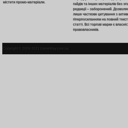
містити промо-матеріали.
гайдів та інших матеріалів без зг
редакції – заборонений. Дозволя
лише часткове цитування з акти
гіперпосиланням на повний текст
статті. Всі торгові марки є власніс
правовласників.
Copyright © 2009-2023 GameWay.com.ua