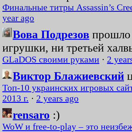
Финальные титры Assassin’s Cre
year ago
Вова Подрезов
прошло 
игрушки, ни третьей халвь
GLaDOS своими руками
·
2 year
Виктор Блажиевский
Топ-10 украинских игровых сайт
2013 г.
·
2 years ago
rensaro
:)
WoW и free-to-play – это неизбе