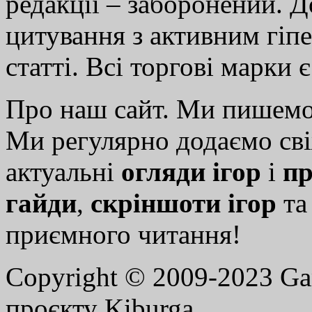
редакції – заборонений. 
цитування з активним гіп
статті. Всі торгові марки 
Про наш сайт. Ми пишем
Ми регулярно додаємо св
актуальні
огляди ігор
і
пр
гайди
,
скріншоти ігор
т
приємного читання!
Copyright © 2009-2023 G
проєкту Kiburga