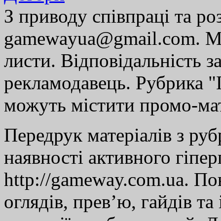
З приводу співпраці та р
gamewayua@gmail.com. Ми
листи. Відповідальність за
рекламодавець. Рубрика "Г
можуть містити промо-мат
Передрук матеріалів з руб
наявності активного гіпе
http://gameway.com.ua. По
оглядів, прев’ю, гайдів та