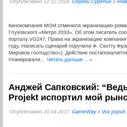
Опубліковано 12.12.2018,
Сергей Сурепин
в
Нов
Кинокомпания MGM отменила экранизацию рома
Глуховского «Метро 2033». Об этом писатель со
порталу VG247. Права на экранизацию компания
году. Написать сценарий поручили Ф. Скотту Фрэй
Мировое господство»). Действие постапокалипти
планировали…
Читать дальше… »
Анджей Сапковский: “Ведь
Projekt испортил мой рын
Опубліковано 20.04.2017,
GameWay
в
Vox populi