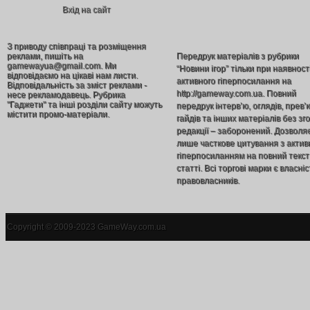
Вхід на сайт
З приводу співпраці та розміщення
реклами, пишіть на
Передрук матеріалів з рубрики
gamewayua@gmail.com. Ми
“Новини ігор” тільки при наявност
відповідаємо на цікаві нам листи.
активного гіперпосилання на
Відповідальність за зміст реклами -
http://gameway.com.ua. Повний
несе рекламодавець. Рубрика
"Гаджети" та інші розділи сайту можуть
передрук інтерв’ю, оглядів, прев’
містити промо-матеріали.
гайдів та інших матеріалів без зг
редакції – заборонений. Дозволя
лише часткове цитування з акти
гіперпосиланням на повний текст
статті. Всі торгові марки є власніс
правовласників.
Copyright © 2009-2023 GameWay.com.ua