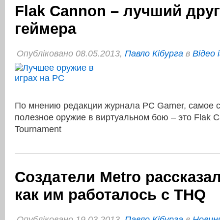
Flak Cannon – лучший дру
геймера
Опубліковано 08.05.2013,
Павло Кібурга
в
Відео 
По мнению редакции журнала PC Gamer, самое 
полезное оружие в виртуальном бою – это Flak C
Tournament
Создатели Metro рассказал
как им работалось с THQ
Опубліковано 19.03.2013,
Павло Кібурга
в
Новини