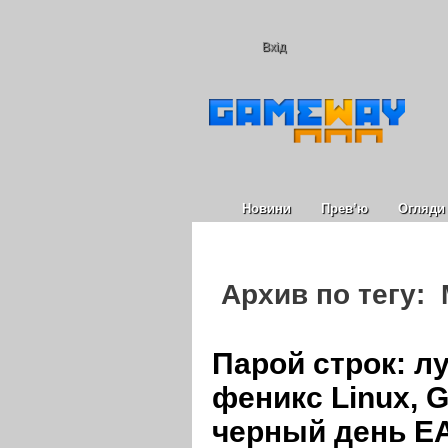
Вхід
Новини
Прев’ю
Огляди
Архив по тегу: M
Парой строк: л
феникс Linux, G
черный день E