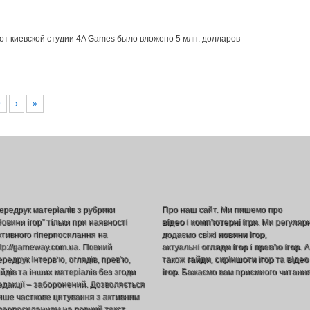
t от киевской студии 4A Games было вложено 5 млн. долларов
9
›
»
ередрук матеріалів з рубрики
Про наш сайт. Ми пишемо про
Новини ігор” тільки при наявності
відео
і
комп’ютерні ігри
. Ми регуляр
ктивного гіперпосилання на
додаємо свіжі
новини ігор
,
ttp://gameway.com.ua. Повний
актуальні
огляди ігор
і
прев’ю ігор
. А
ередрук інтерв’ю, оглядів, прев’ю,
також
гайди
,
скріншоти ігор
та
відео
айдів та інших матеріалів без згоди
ігор
. Бажаємо вам приємного читання
едакції – заборонений. Дозволяється
ише часткове цитування з активним
іперпосиланням на повний текст