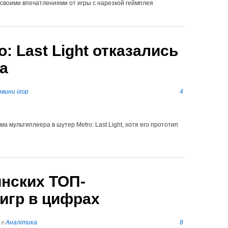
 своими впечатлениями от игры с нарезкой геймплея
: Last Light отказались
а
вини ігор
4
 мультиплеера в шутер Metro: Last Light, хотя его прототип
нских ТОП-
игр в цифрах
в
Аналітика
8