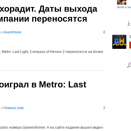
хорадит. Даты выхода
WoW и fre
мпании переносятся
Н
в
Аналітика
6
, Metro: Last Light, Company of Heroes 2 переносится на более
Д
играл в Metro: Last
в
Новини ігор
5
ского номера Gameinformer. А на сайте издания вышел видео-