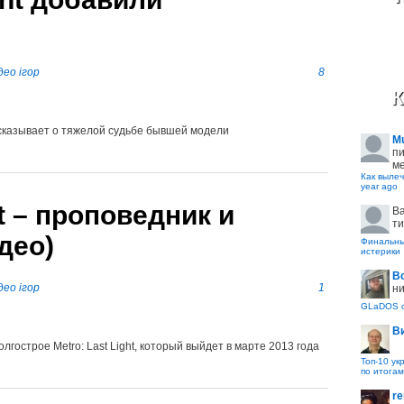
део ігор
8
К
ссказывает о тяжелой судьбе бывшей модели
M
пи
ме
Как вылеч
year ago
ht – проповедник и
B
ти
део)
Финальные
истерики
В
део ігор
1
ни
GLaDOS с
В
гострое Metro: Last Light, который выйдет в марте 2013 года
Топ-10 ук
по итогам
re