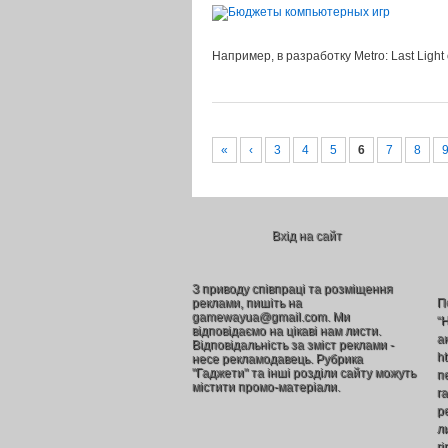
Например, в разработку Metro: Last Ligh
«
‹
3
4
5
6
7
8
Вхід на сайт
З приводу співпраці та розміщення
реклами, пишіть на
П
gamewayua@gmail.com. Ми
“
відповідаємо на цікаві нам листи.
а
Відповідальність за зміст реклами -
h
несе рекламодавець. Рубрика
"Гаджети" та інші розділи сайту можуть
п
містити промо-матеріали.
г
р
л
г