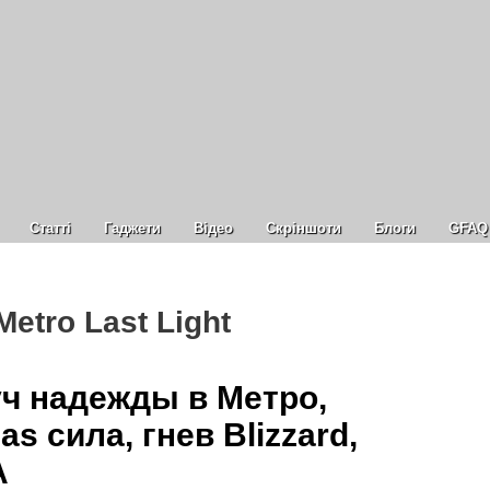
Статті
Гаджети
Відео
Cкріншоти
Блоги
GFAQ
etro Last Light
уч надежды в Метро,
as сила, гнев Blizzard,
A