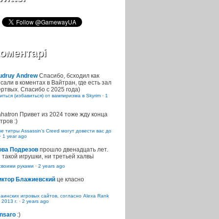
оментарі
udruy Andrew
Спасибо, бсходил как
сали в коментах в Вайтран, где есть зал
ртвых. Спасибо с 2025 года)
иться (избавиться) от вампиризма в Skyrim
·
1
ahatron
Привет из 2024 тоже жду конца
тров :)
 титры Assassin’s Creed могут довести вас до
·
1 year ago
ова Подрезов
прошло двенадцать лет.
 такой игрушки, ни третьей халвьі
воими руками
·
2 years ago
иктор Блажиевский
це класно
раинских игровых сайтов, согласно Alexa Rank
 2013 г.
·
2 years ago
nsaro
:)