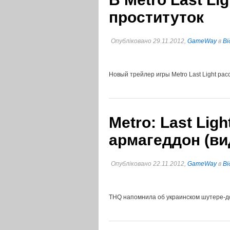
проституток
Опубліковано 29.11.2012,
GameWay
в
Ві
Новый трейлер игры Metro Last Light ра
Metro: Last Lig
армагеддон (ви
Опубліковано 22.11.2012,
GameWay
в
Ві
THQ напомнила об украинском шутере-дол