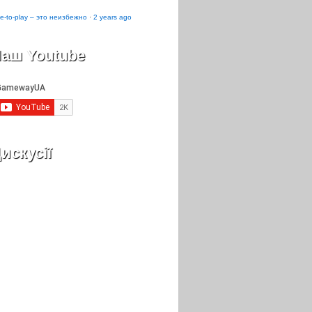
e-to-play – это неизбежно
·
2 years ago
аш Youtube
искусії