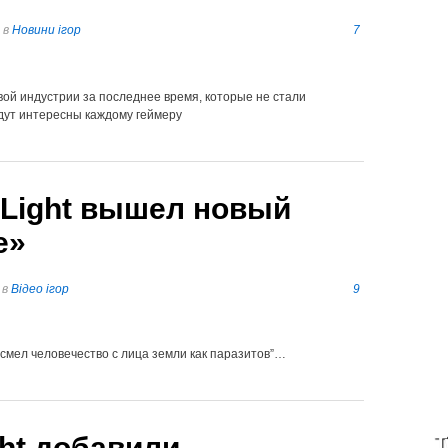
в
Новини ігор
7
вой индустрии за последнее время, которые не стали
дут интересны каждому геймеру
t Light вышел новый
е»
в
Відео ігор
9
 смел человечество с лица земли как паразитов”…
ght добавили
T