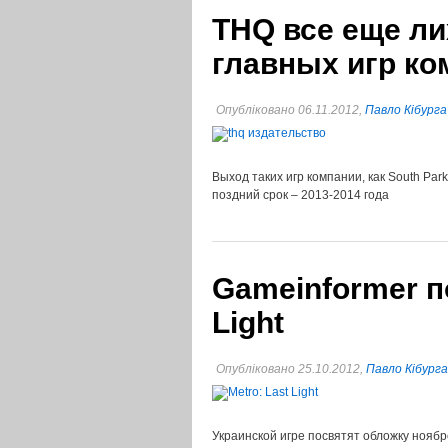
THQ все еще ли
главных игр ко
Опубліковано 06.11.2012,
Павло Кібурга
Выход таких игр компании, как South Park
поздний срок – 2013-2014 года
Gameinformer по
Light
Опубліковано 25.10.2012,
Павло Кібурга
Украинской игре посвятят обложку ноябр