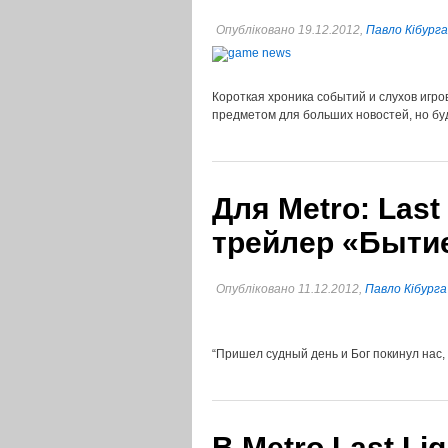
Опубліковано 19.12.2012,
Павло Кібурга
Короткая хроника событий и слухов игро
предметом для больших новостей, но бу
Для Metro: Las
трейлер «Быти
Опубліковано 11.12.2012,
Павло Кібурга
“Пришел судный день и Бог покинул нас,
В Metro Last Li