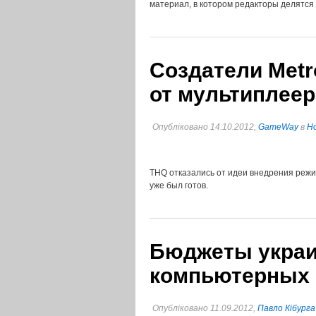
материал, в котором редакторы делятся
Создатели Metro
от мультиплеер
Опубліковано 14.10.2012,
GameWay
в
Но
THQ отказались от идеи внедрения режима
уже был готов.
Бюджеты украи
компьютерных 
Опубліковано 11.09.2012,
Павло Кібурга