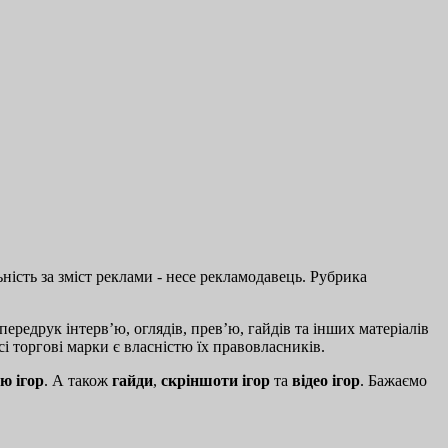
ість за зміст реклами - несе рекламодавець. Рубрика
ередрук інтерв’ю, оглядів, прев’ю, гайдів та інших матеріалів
і торгові марки є власністю їх правовласників.
ю ігор
. А також
гайди
,
скріншоти ігор
та
відео ігор
. Бажаємо