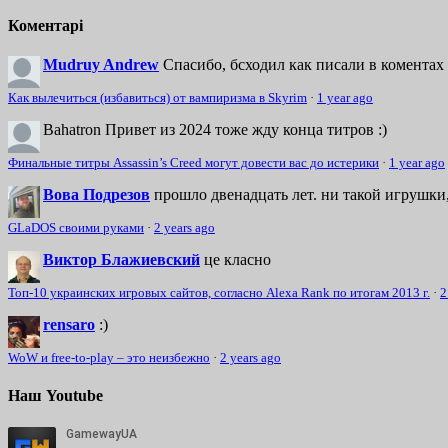
Коментарі
Mudruy Andrew
Спасибо, бсходил как писали в коментах 
Как вылечиться (избавиться) от вампиризма в Skyrim
·
1 year ago
Bahatron
Привет из 2024 тоже жду конца титров :)
Финальные титры Assassin’s Creed могут довести вас до истерики
·
1 year ago
Вова Подрезов
прошло двенадцать лет. ни такой игрушки,
GLaDOS своими руками
·
2 years ago
Виктор Блажиевский
це класно
Топ-10 украинских игровых сайтов, согласно Alexa Rank по итогам 2013 г.
·
2
rensaro
:)
WoW и free-to-play – это неизбежно
·
2 years ago
Наш Youtube