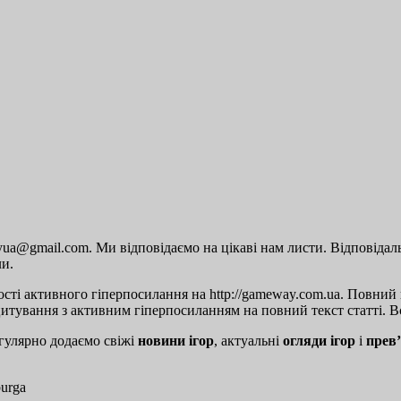
a@gmail.com. Ми відповідаємо на цікаві нам листи. Відповідальн
ли.
сті активного гіперпосилання на http://gameway.com.ua. Повний п
цитування з активним гіперпосиланням на повний текст статті. Вс
гулярно додаємо свіжі
новини ігор
, актуальні
огляди ігор
і
прев’
burga