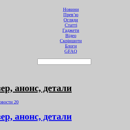
Новини
Прев’ю
Огляди
Статті
Гаджети
Відео
Cкріншоти
Блоги
GFAQ
ер, анонс, детали
овости
20
ер, анонс, детали