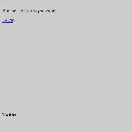
В игре – масса улучшений
«
‹
6
7
8
9
Twitter