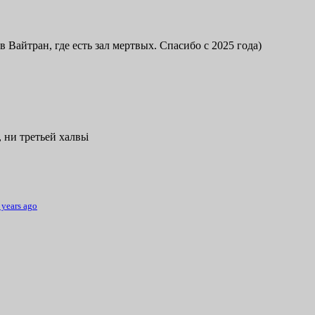
в Вайтран, где есть зал мертвых. Спасибо с 2025 года)
 ни третьей халвьі
 years ago