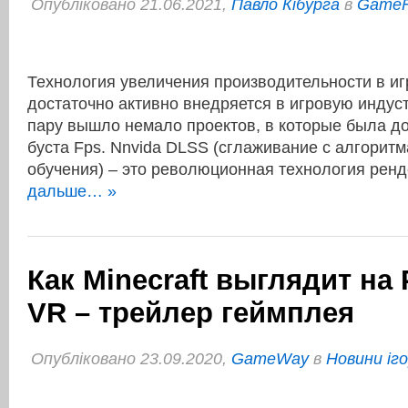
Опубліковано 21.06.2021,
Павло Кібурга
в
Game
Технология увеличения производительности в иг
достаточно активно внедряется в игровую индус
пару вышло немало проектов, в которые была д
буста Fps. Nnvida DLSS (сглаживание с алгоритм
обучения) – это революционная технология ре
дальше… »
Как Minecraft выглядит на 
VR – трейлер геймплея
Опубліковано 23.09.2020,
GameWay
в
Новини іг