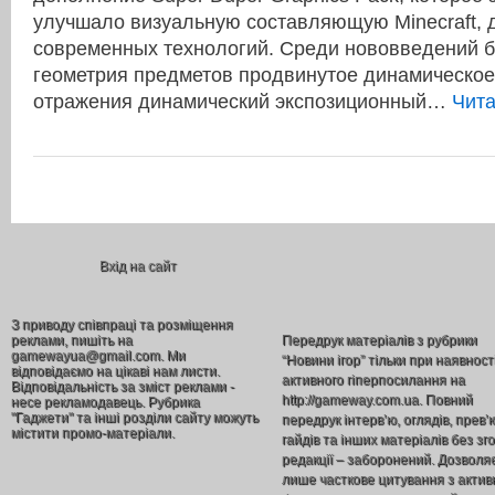
улучшало визуальную составляющую Minecraft, 
современных технологий. Среди нововведений 
геометрия предметов продвинутое динамическое
отражения динамический экспозиционный…
Чит
Вхід на сайт
З приводу співпраці та розміщення
реклами, пишіть на
Передрук матеріалів з рубрики
gamewayua@gmail.com. Ми
“Новини ігор” тільки при наявност
відповідаємо на цікаві нам листи.
активного гіперпосилання на
Відповідальність за зміст реклами -
http://gameway.com.ua. Повний
несе рекламодавець. Рубрика
"Гаджети" та інші розділи сайту можуть
передрук інтерв’ю, оглядів, прев’
містити промо-матеріали.
гайдів та інших матеріалів без зг
редакції – заборонений. Дозволя
лише часткове цитування з акти