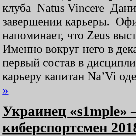
клуба Natus Vincere Дани
завершении карьеры. Оф
напоминает, что Zeus выст
Именно вокруг него в дек
первый состав в дисциплин
карьеру капитан Na’Vi о
»
Украинец «s1mple» 
киберспортсмен 201