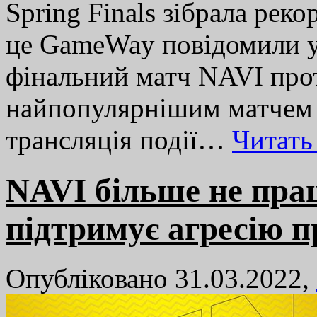
Spring Finals зібрала рек
це GameWay повідомили у 
фінальний матч NAVI прот
найпопулярнішим матчем 
трансляція події…
Читать
NAVI більше не пра
підтримує агресію п
Опубліковано 31.03.2022,