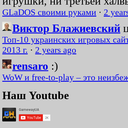
игрушки, ни третьей халвь
GLaDOS своими руками
·
2 year
Виктор Блажиевский
Топ-10 украинских игровых сайт
2013 г.
·
2 years ago
rensaro
:)
WoW и free-to-play – это неизбе
Наш Youtube