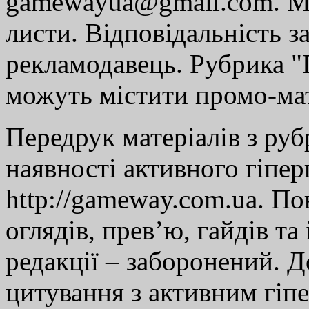
gamewayua@gmail.com. Ми
листи. Відповідальність за
рекламодавець. Рубрика "Г
можуть містити промо-мат
Передрук матеріалів з руб
наявності активного гіпе
http://gameway.com.ua. По
оглядів, прев’ю, гайдів та
редакції – заборонений. 
цитування з активним гіп