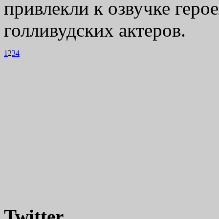
привлекли к озвучке геро
голливудских актеров.
1
2
3
4
Twitter