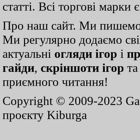
статті. Всі торгові марки 
Про наш сайт. Ми пишем
Ми регулярно додаємо св
актуальні
огляди ігор
і
пр
гайди
,
скріншоти ігор
т
приємного читання!
Copyright © 2009-2023 G
проєкту Kiburga