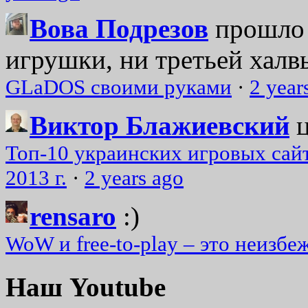
Вова Подрезов
прошло 
игрушки, ни третьей халвь
GLaDOS своими руками
·
2 year
Виктор Блажиевский
Топ-10 украинских игровых сайт
2013 г.
·
2 years ago
rensaro
:)
WoW и free-to-play – это неизбе
Наш Youtube