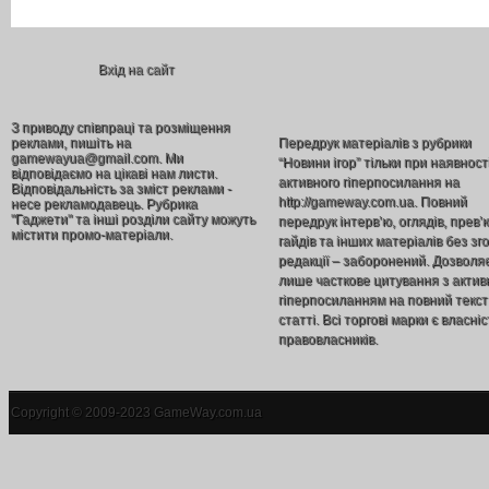
Вхід на сайт
З приводу співпраці та розміщення
реклами, пишіть на
Передрук матеріалів з рубрики
gamewayua@gmail.com. Ми
“Новини ігор” тільки при наявност
відповідаємо на цікаві нам листи.
активного гіперпосилання на
Відповідальність за зміст реклами -
http://gameway.com.ua. Повний
несе рекламодавець. Рубрика
"Гаджети" та інші розділи сайту можуть
передрук інтерв’ю, оглядів, прев’
містити промо-матеріали.
гайдів та інших матеріалів без зг
редакції – заборонений. Дозволя
лише часткове цитування з акти
гіперпосиланням на повний текст
статті. Всі торгові марки є власніс
правовласників.
Copyright © 2009-2023 GameWay.com.ua