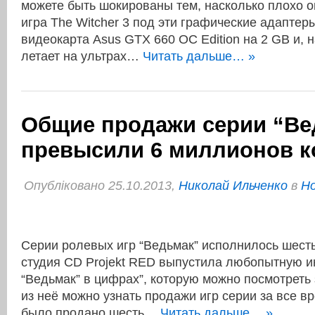
можете быть шокированы тем, насколько плохо 
игра The Witcher 3 под эти графические адаптеры
видеокарта Asus GTX 660 OC Edition на 2 GB и, 
летает на ультрах…
Читать дальше… »
Общие продажи серии “Ве
превысили 6 миллионов к
Опубліковано 25.10.2013,
Николай Ильченко
в
Но
Серии ролевых игр “Ведьмак” исполнилось шесть л
студия CD Projekt RED выпустила любопытную 
“Ведьмак” в цифрах”, которую можно посмотреть 
из неё можно узнать продажи игр серии за все вр
было продано шесть…
Читать дальше… »