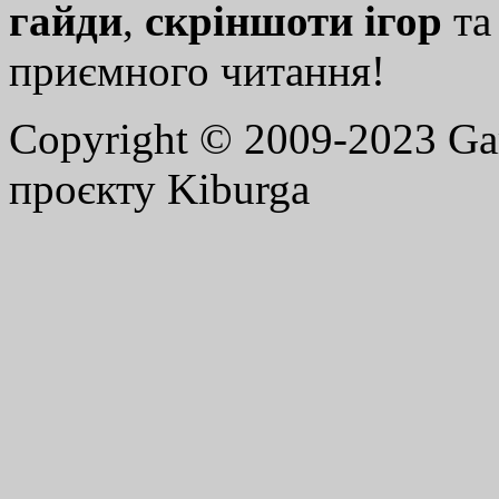
гайди
,
скріншоти ігор
т
приємного читання!
Copyright © 2009-2023 G
проєкту Kiburga