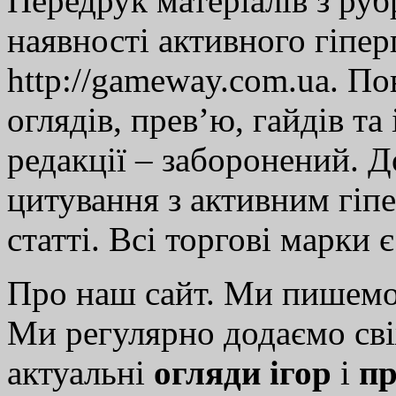
Передрук матеріалів з руб
наявності активного гіпе
http://gameway.com.ua. По
оглядів, прев’ю, гайдів та
редакції – заборонений. 
цитування з активним гіп
статті. Всі торгові марки 
Про наш сайт. Ми пишем
Ми регулярно додаємо св
актуальні
огляди ігор
і
пр