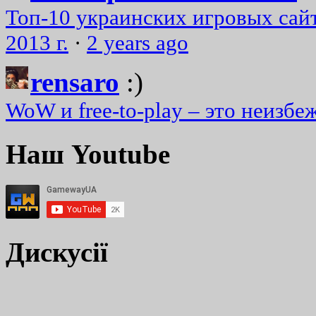
Топ-10 украинских игровых сайт
2013 г.
·
2 years ago
rensaro
:)
WoW и free-to-play – это неизбе
Наш Youtube
Дискусії