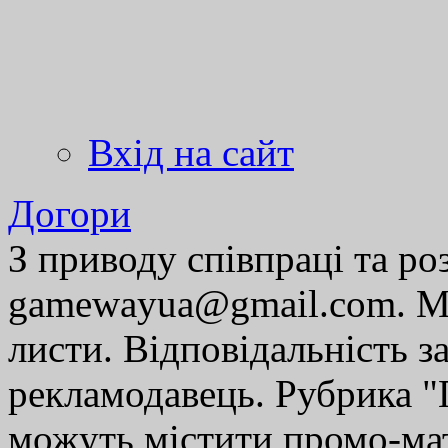
Вхід на сайт
Догори
З приводу співпраці та р
gamewayua@gmail.com. Ми
листи. Відповідальність за
рекламодавець. Рубрика "Г
можуть містити промо-мат