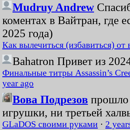
Mudruy Andrew
Спасиб
коментах в Вайтран, где е
2025 года)
Как вылечиться (избавиться) от
Bahatron
Привет из 2024
Финальные титры Assassin’s Cre
year ago
Вова Подрезов
прошло 
игрушки, ни третьей халвь
GLaDOS своими руками
·
2 year