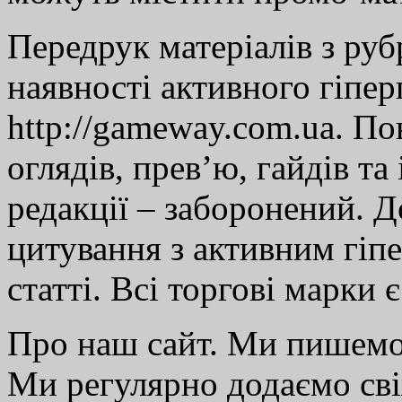
Передрук матеріалів з руб
наявності активного гіпе
http://gameway.com.ua. По
оглядів, прев’ю, гайдів та
редакції – заборонений. 
цитування з активним гіп
статті. Всі торгові марки 
Про наш сайт. Ми пишем
Ми регулярно додаємо св