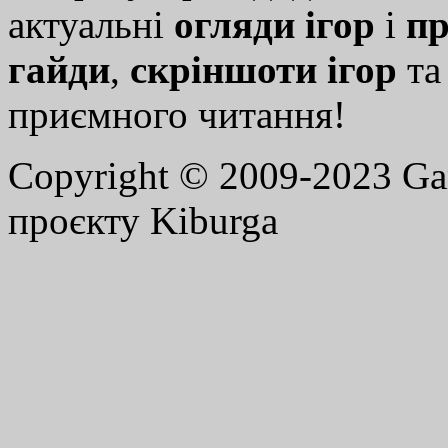
актуальні
огляди ігор
і
пр
гайди
,
скріншоти ігор
т
приємного читання!
Copyright © 2009-2023 G
проєкту Kiburga