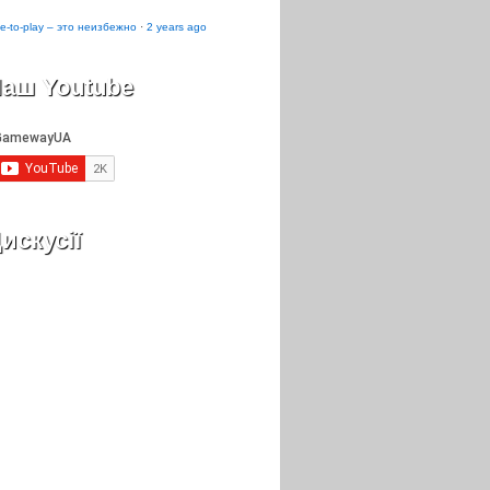
e-to-play – это неизбежно
·
2 years ago
аш Youtube
искусії