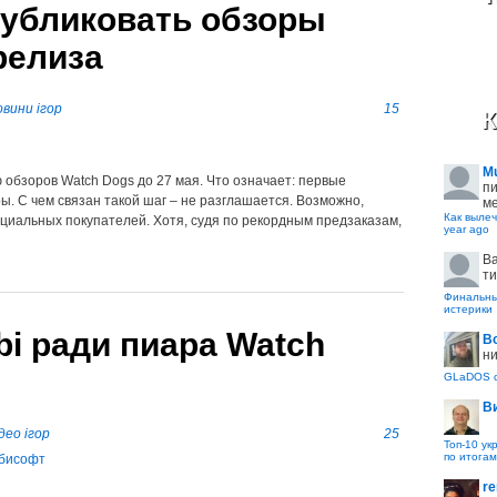
публиковать обзоры
релиза
вини ігор
15
К
M
ю обзоров Watch Dogs до 27 мая. Что означает: первые
пи
ы. С чем связан такой шаг – не разглашается. Возможно,
ме
Как вылеч
нциальных покупателей. Хотя, судя по рекордным предзаказам,
year ago
B
ти
Финальные
истерики
i ради пиара Watch
В
ни
GLaDOS с
В
део ігор
25
Топ-10 ук
по итогам
re