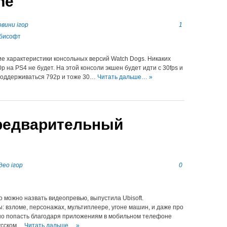
ne
вини ігор
1
ие характеристики консольных версий Watch Dogs. Никаких
 на PS4 не будет. На этой консоли экшен будет идти с 30fps и
поддерживаться 792p и тоже 30…
Читать дальше… »
предварительный
део ігор
0
 можно назвать видеопревью, выпустила Ubisoft.
: взломе, персонажах, мультиплеере, угоне машин, и даже про
жно попасть благодаря приложениям в мобильном телефоне
русском…
Читать дальше… »