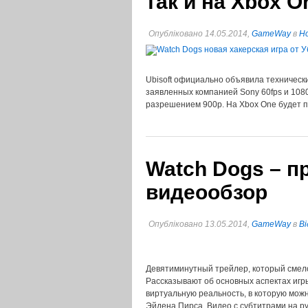
так и на Xbox O
Опубліковано 14.05.2014,
GameWay
в
Но
Ubisoft официально объявила техническ
заявленных компанией Sony 60fps и 1080p
разрешением 900p. На Xbox One будет 
Watch Dogs – 
видеообзор
Опубліковано 13.05.2014,
GameWay
в
Ві
Девятиминутный трейлер, который смело
Рассказывают об основных аспектах игры
виртуальную реальность, в которую мо
Эйдена Пирса. Видео с субтитрами на 