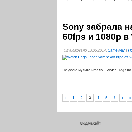
Sony забрала н
60fps и 1080p в
Опубліковано 13.05.2014,
GameWay
в
Но
Не долго музыка играла – Watch Dogs на 
‹
1
2
3
4
5
6
›
»
Вхід на сайт