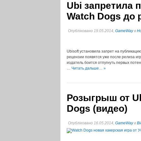
Ubi запретила 
Watch Dogs до 
Опубліковано 19.05.2014,
GameWay
в
Но
Ubisoft установила запрет на публикаци
рецензии появятся уже после релиза игр
издатель боится отпугнуть первых поте
…
Читать дальше… »
Розыгрыш от Ub
Dogs (видео)
Опубліковано 16.05.2014,
GameWay
в
Ві