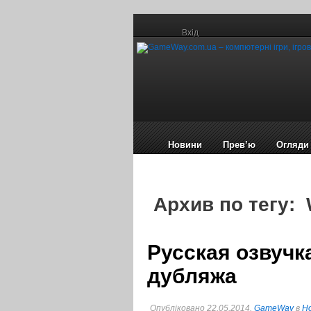
Вхід
Новини
Прев’ю
Огляди
Архив по тегу:
Русская озвучк
дубляжа
Опубліковано 22.05.2014,
GameWay
в
Но