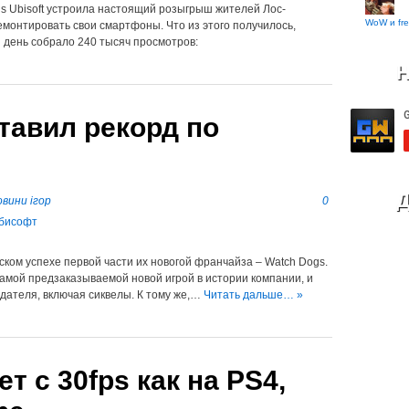
s Ubisoft устроила настоящий розыгрыш жителей Лос-
WoW и fre
монтировать свои смартфоны. Что из этого получилось,
 день собрало 240 тысяч просмотров:
Н
тавил рекорд по
Д
вини ігор
0
еском успехе первой части их новогой франчайза – Watch Dogs.
самой предзаказываемой новой игрой в истории компании, и
здателя, включая сиквелы. К тому же,…
Читать дальше… »
т с 30fps как на PS4,