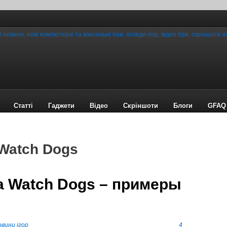
Статті
Гаджети
Відео
Cкріншоти
Блоги
GFAQ
 Watch Dogs
а Watch Dogs – примеры
вини ігор
4