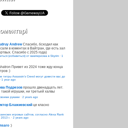
оментарі
udruy Andrew
Спасибо, бсходил как
сали в коментах в Вайтран, где есть зал
ртвых. Спасибо с 2025 года)
иться (избавиться) от вампиризма в Skyrim
·
1
ahatron
Привет из 2024 тоже жду конца
тров :)
 титры Assassin’s Creed могут довести вас до
·
1 year ago
ова Подрезов
прошло двенадцать лет.
 такой игрушки, ни третьей халвьі
воими руками
·
2 years ago
иктор Блажиевский
це класно
раинских игровых сайтов, согласно Alexa Rank
 2013 г.
·
2 years ago
nsaro
:)