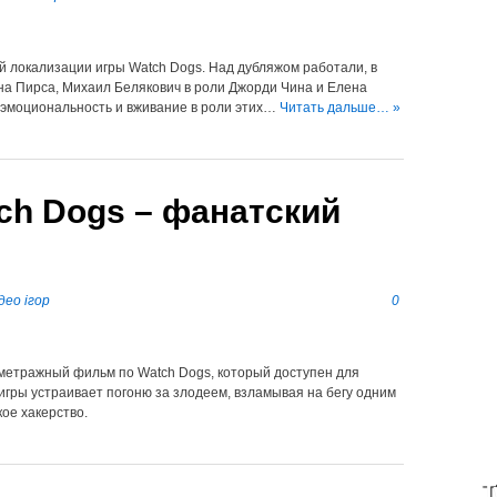
ой локализации игры Watch Dogs. Над дубляжом работали, в
на Пирса, Михаил Белякович в роли Джорди Чина и Елена
 эмоциональность и вживание в роли этих…
Читать дальше… »
ch Dogs – фанатский
део ігор
0
кометражный фильм по Watch Dogs, который доступен для
 игры устраивает погоню за злодеем, взламывая на бегу одним
ое хакерство.
T