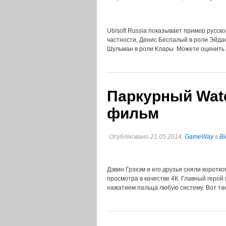
Ubisoft Russia показывает пример русск
частности, Денис Беспалый в роли Эйда
Шульман в роли Клары. Можете оценить
Паркурный Wat
фильм
Опубліковано 21.05.2014,
GameWay
в
Ві
Дэвин Грэхэм и его друзья сняли корот
просмотра в качестве 4К. Главный герой
нажатием пальца любую систему. Вот так