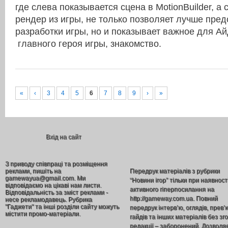
где слева показывается сцена в MotionBuilder, 
рендер из игры, не только позволяет лучше пред
разработки игры, но и показывает важное для А
главного героя игры, знакомство.
«
‹
3
4
5
6
7
8
9
›
»
Вхід на сайт
З приводу співпраці та розміщення
реклами, пишіть на
Передрук матеріалів з рубрики
gamewayua@gmail.com. Ми
“Новини ігор” тільки при наявност
відповідаємо на цікаві нам листи.
активного гіперпосилання на
Відповідальність за зміст реклами -
http://gameway.com.ua. Повний
несе рекламодавець. Рубрика
"Гаджети" та інші розділи сайту можуть
передрук інтерв’ю, оглядів, прев’
містити промо-матеріали.
гайдів та інших матеріалів без зг
редакції – заборонений. Дозволя