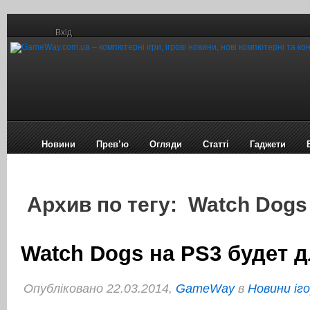
Вхід
Новини
Прев’ю
Огляди
Статті
Гаджети
Архив по тегу: Watch Dogs
Watch Dogs на PS3 будет 
Опубліковано 22.03.2014,
GameWay
в
Новини іг