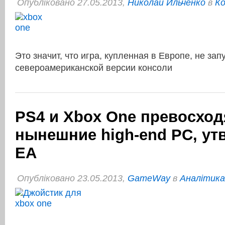
Опубліковано 27.05.2013,
Николай Ильченко
в
Ко
Это значит, что игра, купленная в Европе, не зап
североамериканской версии консоли
PS4 и Xbox One превосход
нынешние high-end PC, ут
ЕА
Опубліковано 23.05.2013,
GameWay
в
Аналітика