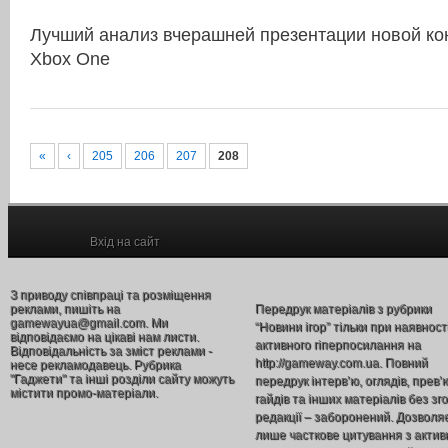
Лучший анализ вчерашней презентации новой конс
Xbox One
«
‹
205
206
207
208
Вхід на сайт
З приводу співпраці та розміщення
реклами, пишіть на
Передрук матеріалів з рубрики
gamewayua@gmail.com. Ми
“Новини ігор” тільки при наявност
відповідаємо на цікаві нам листи.
активного гіперпосилання на
Відповідальність за зміст реклами -
http://gameway.com.ua. Повний
несе рекламодавець. Рубрика
"Гаджети" та інші розділи сайту можуть
передрук інтерв’ю, оглядів, прев’
містити промо-матеріали.
гайдів та інших матеріалів без зг
редакції – заборонений. Дозволя
лише часткове цитування з акти