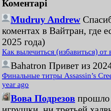
Коментарі
Mudruy Andrew
Спасиб
коментах в Вайтран, где е
2025 года)
Как вылечиться (избавиться) от
Bahatron
Привет из 2024
Финальные титры Assassin’s Cre
year ago
Вова Подрезов
прошло 
игрушки, ни третьей халвь