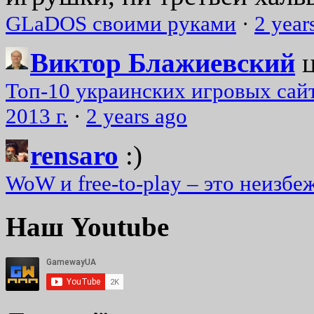
GLaDOS своими руками
·
2 year
Виктор Блажиевский
Топ-10 украинских игровых сайт
2013 г.
·
2 years ago
rensaro
:)
WoW и free-to-play – это неизбе
Наш Youtube