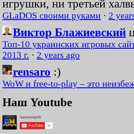
игрушки, ни третьей халвь
GLaDOS своими руками
·
2 year
Виктор Блажиевский
Топ-10 украинских игровых сайт
2013 г.
·
2 years ago
rensaro
:)
WoW и free-to-play – это неизбе
Наш Youtube