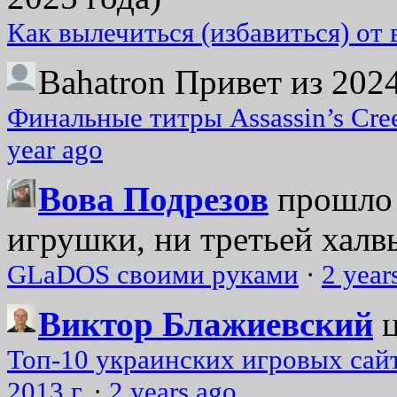
Как вылечиться (избавиться) от
Bahatron
Привет из 2024
Финальные титры Assassin’s Cre
year ago
Вова Подрезов
прошло 
игрушки, ни третьей халвь
GLaDOS своими руками
·
2 year
Виктор Блажиевский
Топ-10 украинских игровых сайт
2013 г.
·
2 years ago