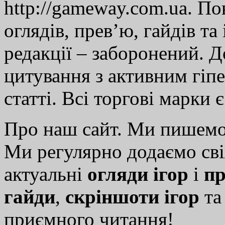
http://gameway.com.ua. По
оглядів, прев’ю, гайдів та
редакції – заборонений. 
цитування з активним гіп
статті. Всі торгові марки 
Про наш сайт. Ми пишем
Ми регулярно додаємо св
актуальні
огляди ігор
і
пр
гайди
,
скріншоти ігор
т
приємного читання!