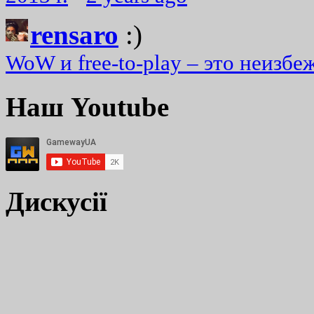
rensaro
:)
WoW и free-to-play – это неизбе
Наш Youtube
Дискусії