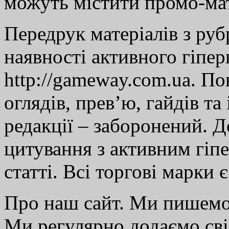
можуть містити промо-мат
Передрук матеріалів з руб
наявності активного гіпе
http://gameway.com.ua. По
оглядів, прев’ю, гайдів та
редакції – заборонений. 
цитування з активним гіп
статті. Всі торгові марки 
Про наш сайт. Ми пишем
Ми регулярно додаємо св