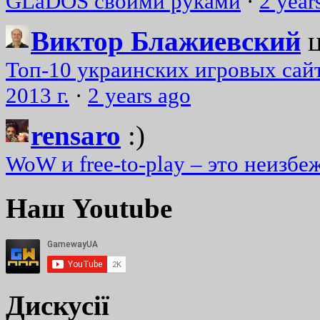
GLaDOS своими руками
·
2 year
Виктор Блажиевский
Топ-10 украинских игровых сайт
2013 г.
·
2 years ago
rensaro
:)
WoW и free-to-play – это неизбе
Наш Youtube
Дискусії