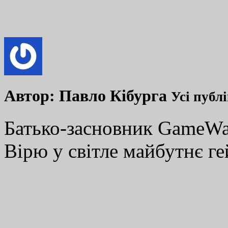
Автор:
Павло Кібурга
Усі публ
Батько-засновник GameWay
Вірю у світле майбутнє ге