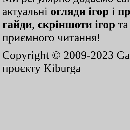
актуальні
огляди ігор
і
пр
гайди
,
скріншоти ігор
т
приємного читання!
Copyright © 2009-2023 G
проєкту Kiburga