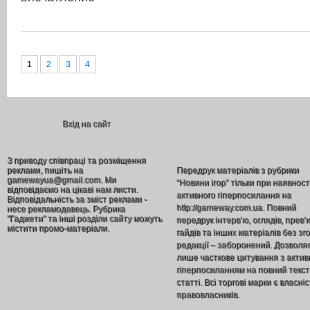
1
2
3
4
Вхід на сайт
З приводу співпраці та розміщення
реклами, пишіть на
Передрук матеріалів з рубрики
gamewayua@gmail.com. Ми
“Новини ігор” тільки при наявност
відповідаємо на цікаві нам листи.
активного гіперпосилання на
Відповідальність за зміст реклами -
http://gameway.com.ua. Повний
несе рекламодавець. Рубрика
"Гаджети" та інші розділи сайту можуть
передрук інтерв’ю, оглядів, прев’
містити промо-матеріали.
гайдів та інших матеріалів без зг
редакції – заборонений. Дозволя
лише часткове цитування з акти
гіперпосиланням на повний текст
статті. Всі торгові марки є власніс
правовласників.