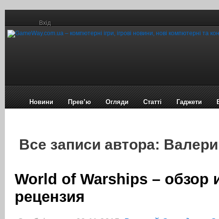
Вхід
Новини
Прев’ю
Огляди
Статті
Гаджети
Все записи автора: Валер
World of Warships – обзор 
рецензия