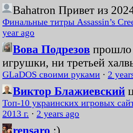
Bahatron
Привет из 2024
Финальные титры Assassin’s Cre
year ago
Вова Подрезов
прошло 
игрушки, ни третьей халвь
GLaDOS своими руками
·
2 year
Виктор Блажиевский
Топ-10 украинских игровых сайт
2013 г.
·
2 years ago
rensaro
:)