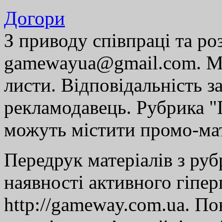
Догори
З приводу співпраці та р
gamewayua@gmail.com. Ми
листи. Відповідальність за
рекламодавець. Рубрика "Г
можуть містити промо-мат
Передрук матеріалів з руб
наявності активного гіпе
http://gameway.com.ua. По