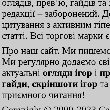
оглядів, прев’ю, гайдів та
редакції – заборонений. 
цитування з активним гіп
статті. Всі торгові марки 
Про наш сайт. Ми пишем
Ми регулярно додаємо св
актуальні
огляди ігор
і
пр
гайди
,
скріншоти ігор
т
приємного читання!
Copyright © 2009-2023 G