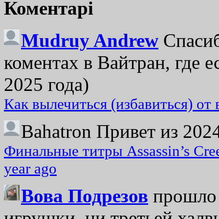
Коментарі
Mudruy Andrew
Спасиб
коментах в Вайтран, где е
2025 года)
Как вылечиться (избавиться) от
Bahatron
Привет из 2024
Финальные титры Assassin’s Cre
year ago
Вова Подрезов
прошло 
игрушки, ни третьей халвь