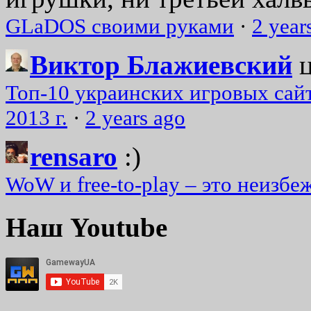
GLaDOS своими руками
·
2 year
Виктор Блажиевский
Топ-10 украинских игровых сайт
2013 г.
·
2 years ago
rensaro
:)
WoW и free-to-play – это неизбе
Наш Youtube