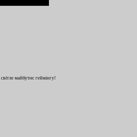
 світле майбутнє геймінгу!