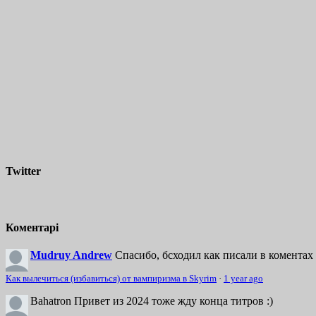
Twitter
Коментарі
Mudruy Andrew
Спасибо, бсходил как писали в коментах 
Как вылечиться (избавиться) от вампиризма в Skyrim
·
1 year ago
Bahatron
Привет из 2024 тоже жду конца титров :)