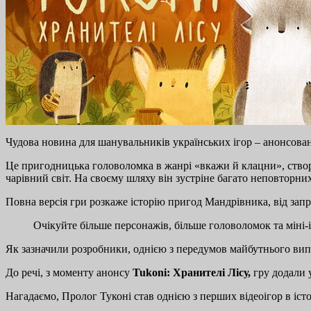
Чудова новина для шанувальників українських ігор – анонсова
Це пригодницька головоломка в жанрі «вкажи й клацни», створен
чарівний світ. На своєму шляху він зустріне багато неповторни
Повна версія гри розкаже історію пригод Мандрівника, від за
Очікуйте більше персонажів, більше головоломок та міні-і
Як зазначили розробники, однією з передумов майбутнього випу
До речі, з моменту анонсу
Tukoni: Хранителі Лісу,
гру додали у
Нагадаємо, Пролог Туконі став однією з перших відеоігор в істор