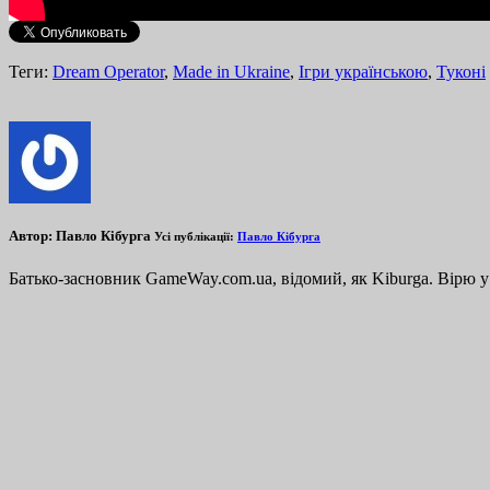
Теги:
Dream Operator
,
Made in Ukraine
,
Ігри українською
,
Туконі
Автор:
Павло Кібурга
Усі публікації:
Павло Кібурга
Батько-засновник GameWay.com.ua, відомий, як Kiburga. Вірю у