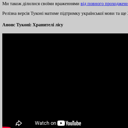
Ми також ділилися своїми враженнями
від повного проходжен
Релізна версія Туконі матиме підтримку української мови та ще 2
Анонс Туконі: Хранителі лісу