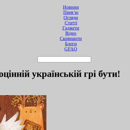
Новини
Прев’ю
Огляди
Статті
Гаджети
Відео
Cкріншоти
Блоги
GFAQ
оцінній українській грі бути!