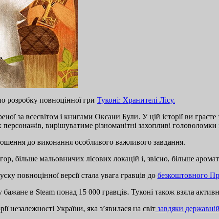
но розробку повноцінної гри
Туконі: Хранителі Лісу.
ої за всесвітом і книгами Оксани Були. У цій історії ви граєте 
х персонажів, вирішуватиме різноманітні захопливі головоломки 
прошення до виконання особливого важливого завдання.
гор, більше мальовничих лісових локацій і, звісно, більше аромат
ску повноцінної версії стала увага гравців до
безкоштовного П
 бажане в Steam понад 15 000 гравців. Туконі також взяла активну
ії незалежності України, яка з’явилася на світ
завдяки державній