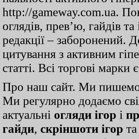
http://gameway.com.ua. По
оглядів, прев’ю, гайдів та
редакції – заборонений. 
цитування з активним гіп
статті. Всі торгові марки 
Про наш сайт. Ми пишем
Ми регулярно додаємо св
актуальні
огляди ігор
і
пр
гайди
,
скріншоти ігор
т