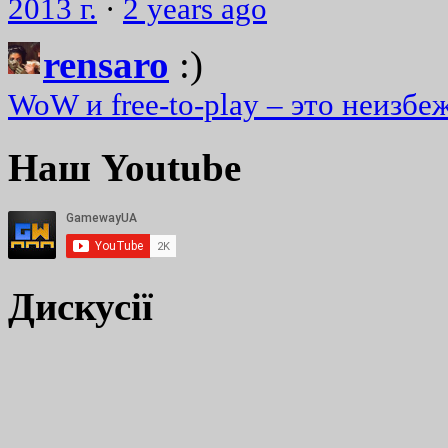
2013 г.
·
2 years ago
rensaro
:)
WoW и free-to-play – это неизбе
Наш Youtube
Дискусії