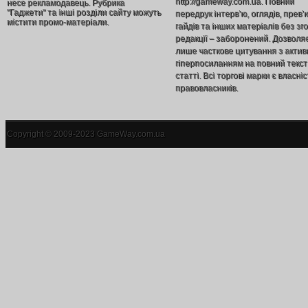
http://gameway.com.ua. Повний
несе рекламодавець. Рубрика
"Гаджети" та інші розділи сайту можуть
передрук інтерв’ю, оглядів, прев’
містити промо-матеріали.
гайдів та інших матеріалів без зг
редакції – заборонений. Дозволя
лише часткове цитування з акти
гіперпосиланням на повний текст
статті. Всі торгові марки є власніс
правовласників.
Copyright © 2009-2023 GameWay.com.ua