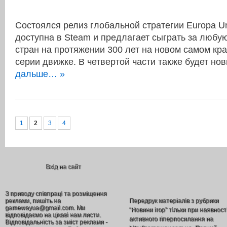
Состоялся релиз глобальной стратегии Europa Uni
доступна в Steam и предлагает сыграть за любую
стран на протяжении 300 лет на новом самом кр
серии движке. В четвертой части также будет н
дальше… »
1
2
3
4
Вхід на сайт
З приводу співпраці та розміщення
реклами, пишіть на
Передрук матеріалів з рубрики
gamewayua@gmail.com. Ми
“Новини ігор” тільки при наявност
відповідаємо на цікаві нам листи.
активного гіперпосилання на
Відповідальність за зміст реклами -