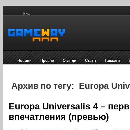
Вхід
Новини
Прев’ю
Огляди
Статті
Гаджети
Архив по тегу: Europa Unive
Europa Universalis 4 – пер
впечатления (превью)