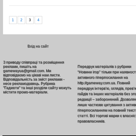
1
2
3
4
Вхід на сайт
З приводу співпраці та розміщення
реклами, пишіть на
Передрук матеріалів з рубрики
gamewayua@gmail.com. Ми
“Новини ігор” тільки при наявност
відповідаємо на цікаві нам листи.
активного гіперпосилання на
Відповідальність за зміст реклами -
http://gameway.com.ua. Повний
несе рекламодавець. Рубрика
"Гаджети" та інші розділи сайту можуть
передрук інтерв’ю, оглядів, прев’
містити промо-матеріали.
гайдів та інших матеріалів без зг
редакції – заборонений. Дозволя
лише часткове цитування з акти
гіперпосиланням на повний текст
статті. Всі торгові марки є власніс
правовласників.