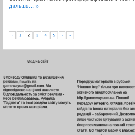
дальше… »
‹
1
2
3
4
5
›
»
Вхід на сайт
З приводу співпраці та розміщення
реклами, пишіть на
Передрук матеріалів з рубрики
gamewayua@gmail.com. Ми
“Новини ігор” тільки при наявност
відповідаємо на цікаві нам листи.
активного гіперпосилання на
Відповідальність за зміст реклами -
http://gameway.com.ua. Повний
несе рекламодавець. Рубрика
"Гаджети" та інші розділи сайту можуть
передрук інтерв’ю, оглядів, прев’
містити промо-матеріали.
гайдів та інших матеріалів без зг
редакції – заборонений. Дозволя
лише часткове цитування з акти
гіперпосиланням на повний текст
статті. Всі торгові марки є власніс