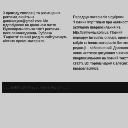
З приводу співпраці та розміщення
реклами, пишіть на
Передрук матеріалів з рубрики
gamewayua@gmail.com. Ми
“Новини ігор” тільки при наявност
відповідаємо на цікаві нам листи.
активного гіперпосилання на
Відповідальність за зміст реклами -
http://gameway.com.ua. Повний
несе рекламодавець. Рубрика
"Гаджети" та інші розділи сайту можуть
передрук інтерв’ю, оглядів, прев’
містити промо-матеріали.
гайдів та інших матеріалів без зг
редакції – заборонений. Дозволя
лише часткове цитування з акти
гіперпосиланням на повний текст
статті. Всі торгові марки є власніс
правовласників.
Copyright © 2009-2023 GameWay.com.ua