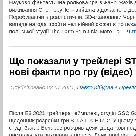
Науково-фантастична рольова гра в жанрі жахів
виживання Chernobylite – вийшла з дочасного до
Перебуваючи в реалістичній, 3D-сканованій Чорно
випаде нагода пройти нелінійний сюжет в пошуках 
польської студії The Farm 51 ви візьмете на…
Чит
Що показали у трейлері S
нові факти про гру (відео)
Опубліковано 02.07.2021,
Павло Кібурга
в
Прев'ю
Після E3 2021 трейлера геймплею, студія GSС G
щоденник розробки гри S.T.A.L.K.E.R. 2. У цьому
студії Захар Бочаров розкрив деякі додаткові подр
пасхалку, яка захована в ролику. Деякі нові фак