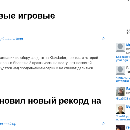
овые игровые
К
кріншоти ігор
0
M
пи
ме
Как вылеч
пании по сбору средств на Kickstarter, по итогам которой
year ago
аров, о Shenmue 3 практически не поступает новостей.
B
 трудятся над продолжением серии и не спешат делиться
ти
Финальные
истерики
В
ни
новил новый рекорд на
GLaDOS с
В
Топ-10 ук
по итогам
вини ігор
0
re