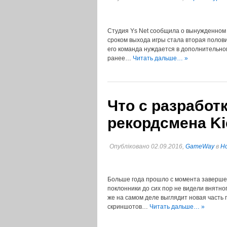
Студия Ys Net сообщила о вынужденном
сроком выхода игры стала вторая полови
его команда нуждается в дополнительно
ранее…
Читать дальше… »
Что с разработ
рекордсмена Ki
Опубліковано 02.09.2016,
GameWay
в
Но
Больше года прошло с момента завершен
поклонники до сих пор не видели внятно
же на самом деле выглядит новая часть
скриншотов…
Читать дальше… »