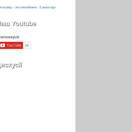
e-to-play – это неизбежно
·
2 years ago
аш Youtube
искусії