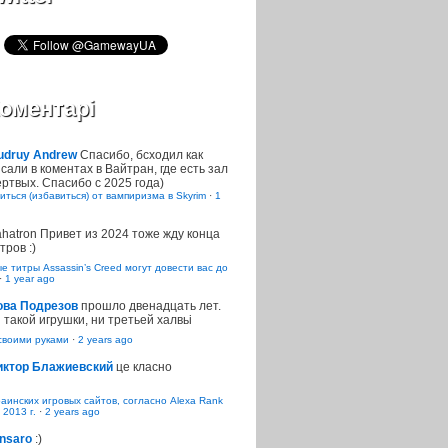
оментарі
udruy Andrew
Спасибо, бсходил как
сали в коментах в Вайтран, где есть зал
ртвых. Спасибо с 2025 года)
иться (избавиться) от вампиризма в Skyrim
·
1
ahatron
Привет из 2024 тоже жду конца
тров :)
 титры Assassin’s Creed могут довести вас до
·
1 year ago
ова Подрезов
прошло двенадцать лет.
 такой игрушки, ни третьей халвьі
воими руками
·
2 years ago
иктор Блажиевский
це класно
раинских игровых сайтов, согласно Alexa Rank
 2013 г.
·
2 years ago
nsaro
:)