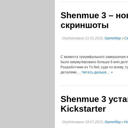
Shenmue 3 – н
скриншоты
Опубліковано 21.01.2016,
GameWay
в
C
С момента триумфального завершения кам
было аккумулировано больше 6 млн долл
Разработчики из Ys Net, судя по всему,
деталями….
Читать дальше… »
Shenmue 3 уста
Kickstarter
Опубліковано 18.07.2015,
GameWay
в
Но