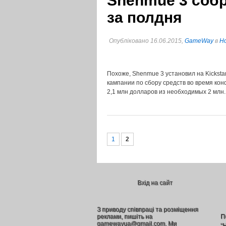
Shenmue 3 собра
за полдня
Опубліковано 16.06.2015,
GameWay
в
Но
Похоже, Shenmue 3 установил на Kicksta
кампании по сбору средств во время ко
2,1 млн долларов из необходимых 2 млн
1
2
Вхід на сайт
З приводу співпраці та розміщення
реклами, пишіть на
П
gamewayua@gmail.com. Ми
“