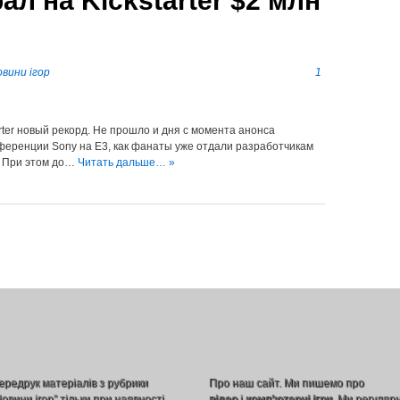
л на Kickstarter $2 млн
вини ігор
1
rter новый рекорд. Не прошло и дня с момента анонса
нференции Sony на E3, как фанаты уже отдали разработчикам
. При этом до…
Читать дальше… »
ередрук матеріалів з рубрики
Про наш сайт. Ми пишемо про
Новини ігор” тільки при наявності
відео
і
комп’ютерні ігри
. Ми регуляр