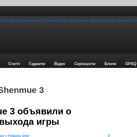
Статті
Гаджети
Відео
Cкріншоти
Блоги
GFAQ
 Shenmue 3
e 3 объявили о
 выхода игры
пин
в
Новини ігор
0