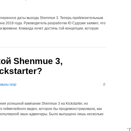
 переносе даты выхода Shenmue 3. Теперь приблизительным
на 2018 года. Руководитель разработки Ю Судзуки заявил, что
м времени. Команда хочет достичь той концепции, которую
кой Shenmue 3,
ckstarter?
вини ігор
0
ия успешной кампании Shenmue 3 на Kickstarter, но
го геймплейного видео, которое бы продемонстрировала, как
 популярной экшн-адвенчуры. Было выпущено лишь несколько
T