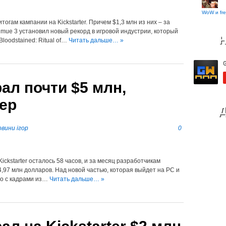
WoW и fre
тогам кампании на Kickstarter. Причем $1,3 млн из них – за
mue 3 установил новый рекорд в игровой индустрии, который
Н
oodstained: Ritual of…
Читать дальше… »
ал почти $5 млн,
ер
Д
вини ігор
0
ckstarter осталось 58 часов, и за месяц разработчикам
4,97 млн долларов. Над новой частью, которая выйдет на PC и
ео с кадрами из…
Читать дальше… »