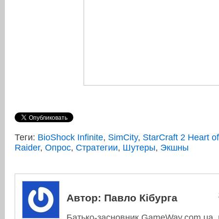
Теги:
BioShock Infinite
,
SimCity
,
StarCraft 2 Heart 
Raider
,
Опрос
,
Стратегии
,
Шутеры
,
Экшны
Автор:
Павло Кібурга
Батько-засновник GameWay.com.ua, в