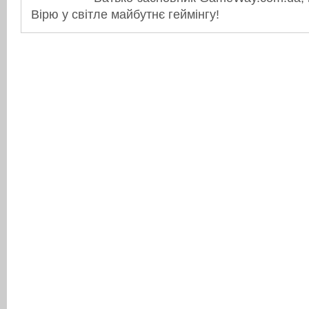
Вірю у світле майбутнє геймінгу!