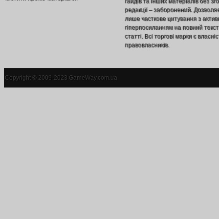
гайдів та інших матеріалів без зг
редакції – заборонений. Дозволя
лише часткове цитування з акти
гіперпосиланням на повний текст
статті. Всі торгові марки є власніс
правовласників.
Copyright © 2009-2023 GameWay.com.ua