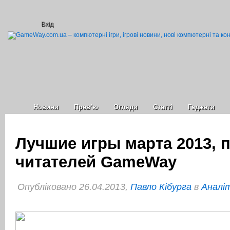
Вхід
Новини
Прев’ю
Огляди
Статті
Гаджети
Лучшие игры марта 2013, 
читателей GameWay
Опубліковано 26.04.2013,
Павло Кібурга
в
Аналі