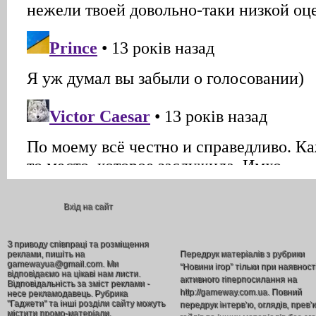
Вхід на сайт
З приводу співпраці та розміщення
реклами, пишіть на
Передрук матеріалів з рубрики
gamewayua@gmail.com. Ми
“Новини ігор” тільки при наявност
відповідаємо на цікаві нам листи.
активного гіперпосилання на
Відповідальність за зміст реклами -
http://gameway.com.ua. Повний
несе рекламодавець. Рубрика
"Гаджети" та інші розділи сайту можуть
передрук інтерв’ю, оглядів, прев’
містити промо-матеріали.