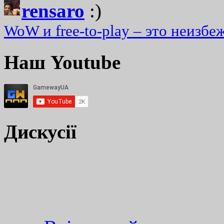
rensaro
:)
WoW и free-to-play – это неизбе
Наш Youtube
Дискусії