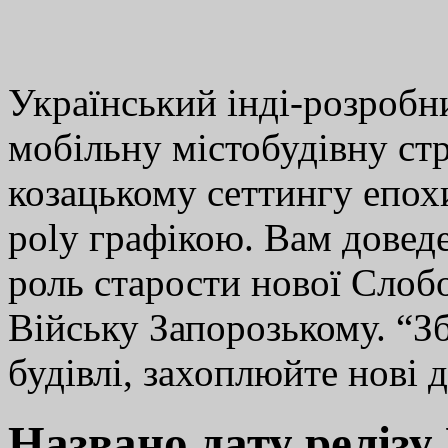
Український інді-розроб
мобільну містобудівну стр
козацькому сеттингу епохи
poly графікою. Вам доведе
роль старости нової Слобо
Війську Запорозькому. “З
будівлі, захоплюйте нов
Названо дату релізу 