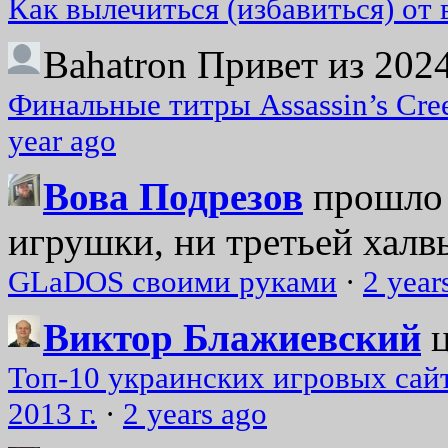
Как вылечиться (избавиться) от
Bahatron
Привет из 2024
Финальные титры Assassin’s Cre
year ago
Вова Подрезов
прошло 
игрушки, ни третьей халвь
GLaDOS своими руками
·
2 year
Виктор Блажиевский
Топ-10 украинских игровых сайт
2013 г.
·
2 years ago