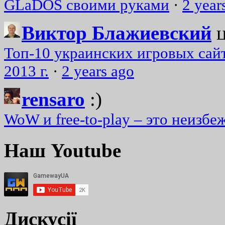
GLaDOS своими руками
·
2 year
Виктор Блажиевский
Топ-10 украинских игровых сайт
2013 г.
·
2 years ago
rensaro
:)
WoW и free-to-play – это неизбе
Наш Youtube
Дискусії