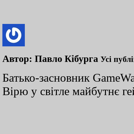
Автор:
Павло Кібурга
Усі публ
Батько-засновник GameWay
Вірю у світле майбутнє ге