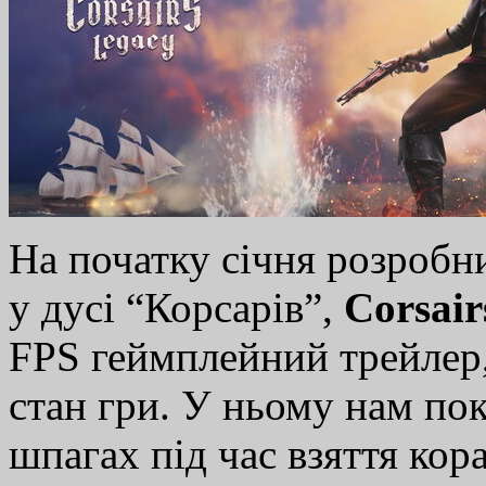
На початку січня розробни
у дусі “Корсарів”,
Corsair
FPS геймплейний трейлер
стан гри. У ньому нам пок
шпагах під час взяття кор