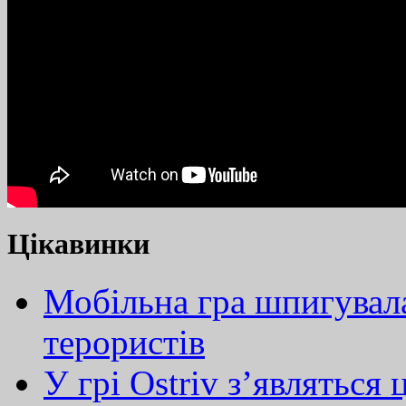
Цікавинки
Мобільна гра шпигувала
терористів
У грі Ostriv з’являтьcя 