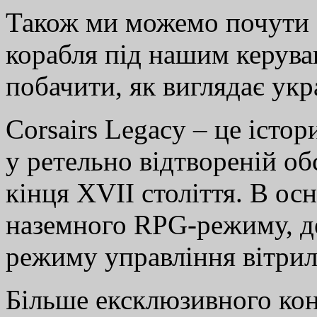
Також ми можемо почути 
корабля під нашим керув
побачити, як виглядає ук
Corsairs Legacy – це істо
у ретельно відтвореній о
кінця XVII століття. В ос
наземного RPG-режиму, де
режиму управління вітри
Більше ексклюзивного кон