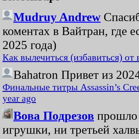
Mudruy Andrew
Спасиб
коментах в Вайтран, где е
2025 года)
Как вылечиться (избавиться) от
Bahatron
Привет из 2024
Финальные титры Assassin’s Cre
year ago
Вова Подрезов
прошло 
игрушки, ни третьей халвь