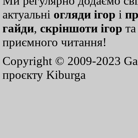
Ми регулярно додаємо св
актуальні
огляди ігор
і
пр
гайди
,
скріншоти ігор
т
приємного читання!
Copyright © 2009-2023 G
проєкту Kiburga