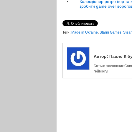
Колекціонер ретро ігор та
зробити game over ворогов
Теги:
Made in Ukraine
,
Starni Games
,
Stea
Автор:
Павло Кіб
Батько-засновник Game
геймінгу!