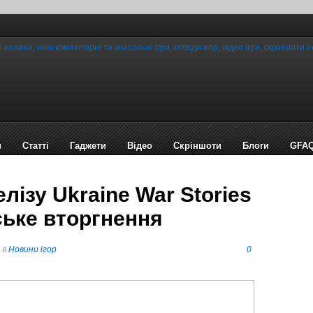
и
Статті
Гаджети
Відео
Cкріншоти
Блоги
GFA
лізу Ukraine War Stories
ське вторгнення
в
Новини ігор
0