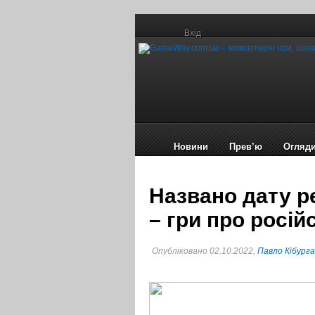
Вхід
Новини
Прев’ю
Огляд
Названо дату ре
– гри про росій
Опубліковано 02.10.2022,
Павло Кібурга