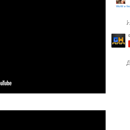
WoW и fre
Н
Д