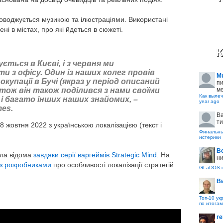
оводжується музикою та ілюстраціями. Використані
і в містах, про які йдеться в сюжеті.
К
ється в Києві, і з червня ми
и з офісу. Один із наших колег провів
M
окупації в Бучі (якраз у період описаний
пи
ме
), тож він також поділився з нами своїми
Как вылеч
і багато інших наших знайомих, –
year ago
mes.
B
ти
8 жовтня 2022 з українською локалізацією (текст і
Финальные
истерики
В
ала відома
завдяки серії варгеймів Strategic Mind.
На
ни
 з розробниками
про особливості локалізації стратегій
GLaDOS с
В
Топ-10 ук
по итогам
re