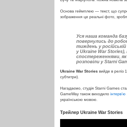
Основа геймплею — текст, що супр
зображення це реальні фото, зроблен
Уся наша команда базу
повернулись до робот
тиждень у російській 
у Ukraine War Stories
спостереженнями, як 
розповіли у Starni Ga
Ukraine War Stories
вийде в реліз 1
субтитри).
Нагадаємо, студія Starni Games ст
GameWay також виходило
інтерв’ю
українською мовою.
Трейлер
Ukraine War Stories