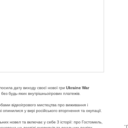
осила дату виходу своєї нової гри
Ukraine War
, без будь-яких внутрішньоігрових платежів.
собами відеоігрового мистецтва про виживання і
і опинилися у вирі російського вторгнення та окупації.
ьних новел та включає у себе 3 історії: про Гостомель,
T
снована на досвіді очевидців та реальних подіях.