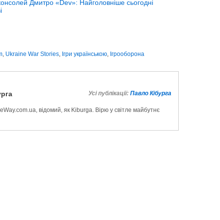
 консолей Дмитро «Dev»: Найголовніше сьогодні
і
m
,
Ukraine War Stories
,
Ігри українською
,
Ігрооборона
урга
Усі публікації:
Павло Кібурга
Way.com.ua, відомий, як Kiburga. Вірю у світле майбутнє