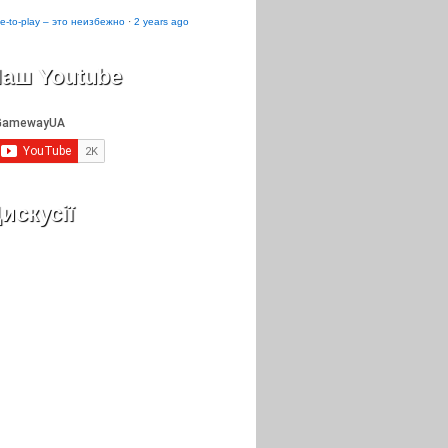
e-to-play – это неизбежно
·
2 years ago
аш Youtube
искусії