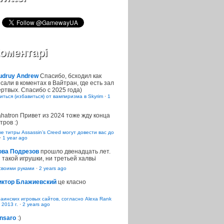
оментарі
udruy Andrew
Спасибо, бсходил как
сали в коментах в Вайтран, где есть зал
ртвых. Спасибо с 2025 года)
иться (избавиться) от вампиризма в Skyrim
·
1
ahatron
Привет из 2024 тоже жду конца
тров :)
 титры Assassin’s Creed могут довести вас до
·
1 year ago
ова Подрезов
прошло двенадцать лет.
 такой игрушки, ни третьей халвьі
воими руками
·
2 years ago
иктор Блажиевский
це класно
раинских игровых сайтов, согласно Alexa Rank
 2013 г.
·
2 years ago
nsaro
:)