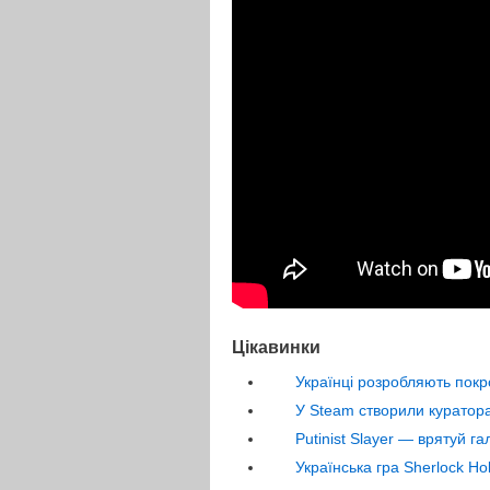
Цікавинки
Українці розробляють покр
У Steam створили куратора
Putinist Slayer — врятуй г
Українська гра Sherlock Ho