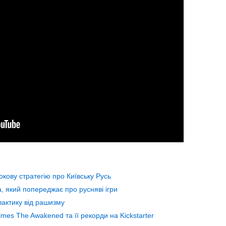
окову стратегію про Київську Русь
, який попереджає про русняві ігри
алактику від рашизму
lmes The Awakened та її рекорди на Kickstarter