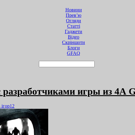
Новини
Прев’ю
Огляди
Статті
Гаджети
Відео
Cкріншоти
Блоги
GFAQ
 с разработчиками игры из 4А 
 ігор
12