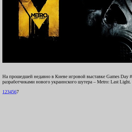
На прошедшей недавно в Киеве игровой выставке Games Day #2
разработчиками нового украинского шутера – Metro: Last Lig
1
2
3
4
5
6
7