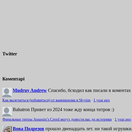
Twitter
Коментарі
Mudruy Andrew
Спасибо, бсходил как писали в коментах 
Как вылечиться (избавиться) от вампиризма в Skyrim
·
1 year ago
Bahatron
Привет из 2024 тоже жду конца титров :)
Финальные титры Assassin’s Creed могут довести вас до истерики
·
1 year ago
Вова Подрезов
прошло двенадцать лет. ни такой игрушки,