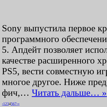
Sony выпустила первое к
программного обеспечения
5. Апдейт позволяет испо
качестве расширенного х
PS5, вести совместную иг
многое другое. Ниже пре
фич,…
Читать дальше… »
‹
1
2
3
4
5
6
7
›
»