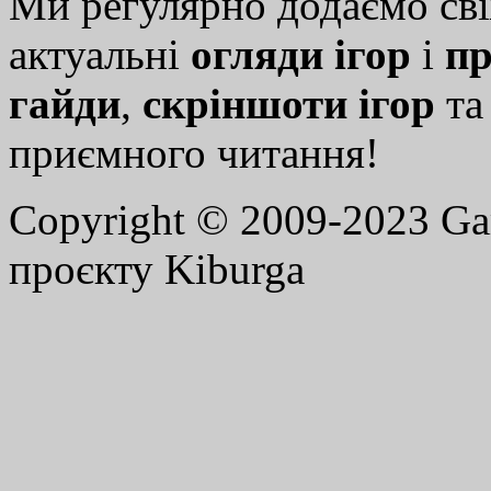
Ми регулярно додаємо св
актуальні
огляди ігор
і
пр
гайди
,
скріншоти ігор
т
приємного читання!
Copyright © 2009-2023 G
проєкту Kiburga