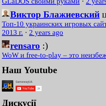
GLaDOS своими руками
·
2 year
Виктор Блажиевский
Топ-10 украинских игровых сайт
2013 г.
·
2 years ago
rensaro
:)
WoW и free-to-play – это неизбе
Наш Youtube
Дискусії