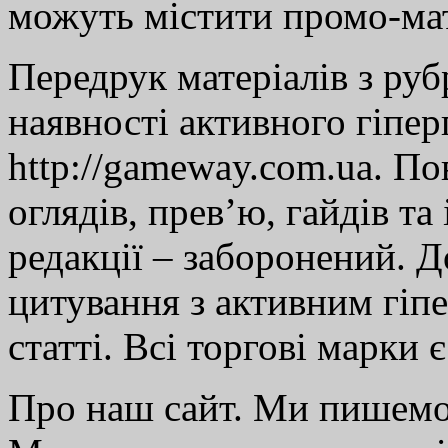
можуть містити промо-мат
Передрук матеріалів з руб
наявності активного гіпе
http://gameway.com.ua. По
оглядів, прев’ю, гайдів та
редакції – заборонений. 
цитування з активним гіп
статті. Всі торгові марки 
Про наш сайт. Ми пишем