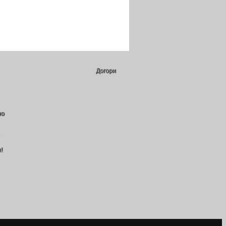
Догори
но
!