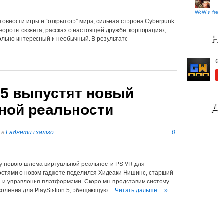
WoW и fre
отовности игры и “открытого” мира, сильная сторона Cyberpunk
овороты сюжета, рассказ о настоящей дружбе, корпорациях,
Н
вольно интересный и необычный. В результате
n 5 выпустят новый
Д
ной реальности
в
Гаджети і залізо
0
у нового шлема виртуальной реальности PS VR для
ностями о новом гаджете поделился Хидеаки Нишино, старший
я и управления платформами. Скоро мы представим систему
коления для PlayStation 5, обещающую…
Читать дальше… »