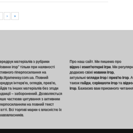
8
›
»
ередрук матеріалів з рубрики
Про наш сайт. Ми пишемо про
Новини ігор” тільки при наявності
відео
і
комп’ютерні ігри
. Ми регуляр
ктивного гіперпосилання на
додаємо свіжі
новини ігор
,
ttp://gameway.com.ua. Повний
актуальні
огляди ігор
і
прев’ю ігор
. А
ередрук інтерв’ю, оглядів, прев’ю,
також
гайди
,
скріншоти ігор
та
відео
айдів та інших матеріалів без згоди
ігор
. Бажаємо вам приємного читання
едакції – заборонений. Дозволяється
ише часткове цитування з активним
іперпосиланням на повний текст
атті. Всі торгові марки є власністю їх
равовласників.