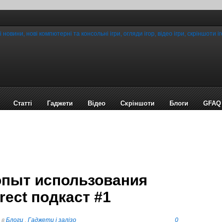
Статті
Гаджети
Відео
Cкріншоти
Блоги
GFAQ
опыт использования
rect подкаст #1
в
Блоги
,
Гаджети і залізо
0