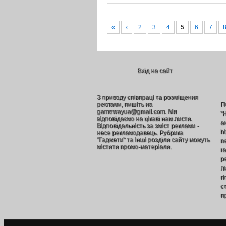
«
‹
2
3
4
5
6
7
Вхід на сайт
З приводу співпраці та розміщення
реклами, пишіть на
П
gamewayua@gmail.com. Ми
“
відповідаємо на цікаві нам листи.
а
Відповідальність за зміст реклами -
h
несе рекламодавець. Рубрика
"Гаджети" та інші розділи сайту можуть
п
містити промо-матеріали.
г
р
л
г
ст
п