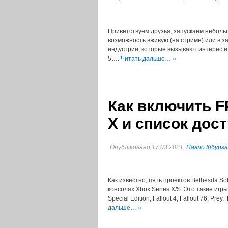
Приветствуем друзья, запускаем небольш
возможность вживую (на стриме) или в з
индустрии, которые вызывают интерес и 
5….
Читать дальше… »
Как включить F
X и список дос
Опубліковано 17.03.2021,
Павло Кібурга
Как известно, пять проектов Bethesda S
консолях Xbox Series X/S. Это такие игры, к
Special Edition, Fallout 4, Fallout 76, 
дальше… »