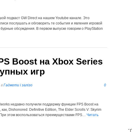
ой подкаст GW Direct на нашем Youtube канале. Это
аписи послушать и обговорить те события и явления игровой
бурные обсуждения. В первом выпуске говорим о PlayStation
PS Boost на Xbox Series
тупных игр
в
Гаджети і залізо
0
ofworks недавно получили поддержку функции FPS Boost на
ак, Dishonored: Definitive Edition, The Elder Scrolls V: Skyrim
Prey. При этом воспользоваться преимуществами FPS…
Читать
T