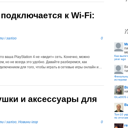
е подключается к Wi-Fi:
К
и і залізо
0
M
пи
ме
Как вылеч
о ваша PlayStation 4 не «видит» сеть. Конечно, можно
year ago
м, но не всегда это удобно. Давайте разберемся, как
B
ключением для того, чтобы играть в сетевые игры онлайн и…
ти
Финальные
истерики
В
ни
ушки и аксессуары для
GLaDOS с
В
Топ-10 ук
по итогам
и і залізо
,
Новини ігор
0
re