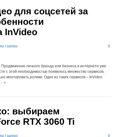
део для соцсетей за
обенности
 InVideo
и і залізо
0
. Продвижение личного бренда или бизнеса в интернете уже
сте с этой необходимостью появилось множество сервисов,
о монтировать ролики. Один из таких сервисов – InVideo.
… »
ко: выбираем
orce RTX 3060 Ti
и і залізо
0