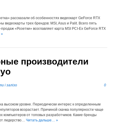
етка» рассказали об особенностях видеокарт GeForce RTX
ы видеокарты трех брендов: MSI, Asus и Palit. Всего пять
-продаж «Розетки» возглавляет карта MSI PCI-Ex GeForce RTX
 »
ные производители
oyo
и і залізо
0
на высоком уровне. Периодически интерес к определенным
ипуляторов возрастает. Причиной скачка популярности чаще
ых компьютеров от топовых разработчиков. Какие бренды
яют лидерство…
Читать дальше… »