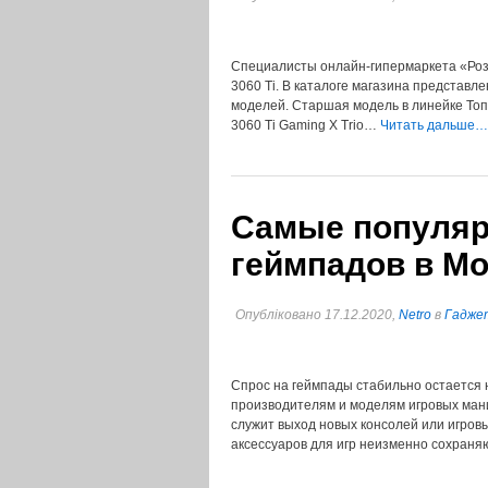
Специалисты онлайн-гипермаркета «Роз
3060 Ti. В каталоге магазина представлен
моделей. Старшая модель в линейке Топ
3060 Ti Gaming X Trio…
Читать дальше…
Самые популяр
геймпадов в M
Опубліковано 17.12.2020,
Netro
в
Гаджет
Спрос на геймпады стабильно остается 
производителям и моделям игровых ман
служит выход новых консолей или игров
аксессуаров для игр неизменно сохран