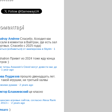
оментарі
udruy Andrew
Спасибо, бсходил как
сали в коментах в Вайтран, где есть зал
ртвых. Спасибо с 2025 года)
иться (избавиться) от вампиризма в Skyrim
·
1
ahatron
Привет из 2024 тоже жду конца
тров :)
 титры Assassin’s Creed могут довести вас до
·
1 year ago
ова Подрезов
прошло двенадцать лет.
 такой игрушки, ни третьей халвьі
воими руками
·
2 years ago
иктор Блажиевский
це класно
раинских игровых сайтов, согласно Alexa Rank
 2013 г.
·
2 years ago
nsaro
:)