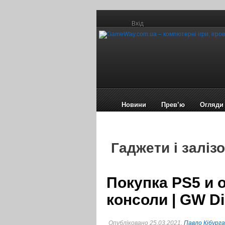
Вхід
Новини
Прев’ю
Огляди
Гаджети і залізо
Покупка PS5 и 
консоли | GW Di
Опубліковано 25.03.2021,
Павло Кібурга