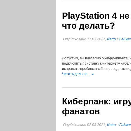
PlayStation 4 н
что делать?
Опубліковано 17.03.2021,
Netro
в
Гаджет
Допустим, вы внезапно обнаруживаете, чт
подключить приставку к интернету кабеле
исправить проблемы с беспроводным под
Читать дальше… »
Киберпанк: игр
фанатов
Опубліковано 02.03.2021,
Netro
в
Гаджет