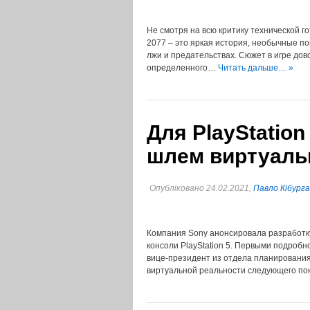
Не смотря на всю критику технической г
2077 – это яркая история, необычные п
лжи и предательствах. Сюжет в игре до
определенного…
Читать дальше… »
Для PlayStatio
шлем виртуаль
Опубліковано 24.02.2021,
Павло Кібурга
Компания Sony анонсировала разработк
консоли PlayStation 5. Первыми подроб
вице-президент из отдела планировани
виртуальной реальности следующего по