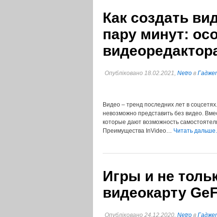
Как создать ви
пару минут: ос
видеоредактора
Опубліковано 18.02.2021,
Netro
в
Гаджет
Видео – тренд последних лет в соцсетях
невозможно представить без видео. Вме
которые дают возможность самостоятельн
Преимущества InVideo…
Читать дальше
Игры и не толь
видеокарту GeF
Опубліковано 24.12.2020,
Netro
в
Гаджет