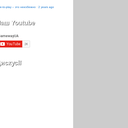
e-to-play – это неизбежно
·
2 years ago
аш Youtube
искусії