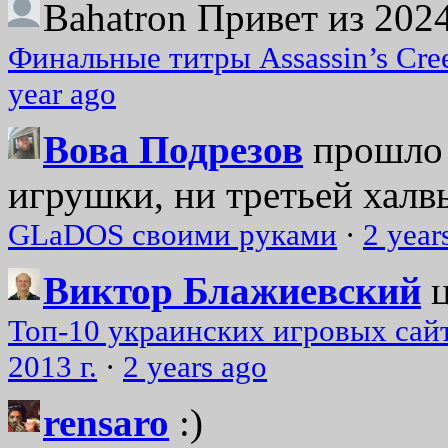
Bahatron
Привет из 2024
Финальные титры Assassin’s Cre
year ago
Вова Подрезов
прошло 
игрушки, ни третьей халвь
GLaDOS своими руками
·
2 year
Виктор Блажиевский
Топ-10 украинских игровых сайт
2013 г.
·
2 years ago
rensaro
:)