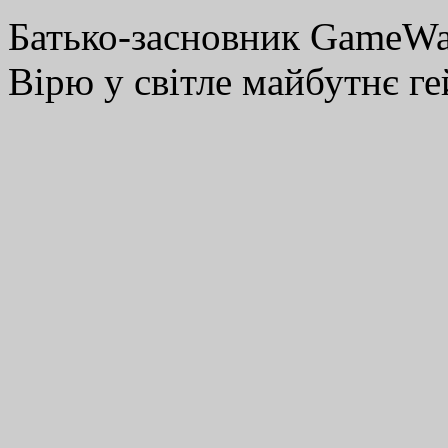
Батько-засновник GameWay
Вірю у світле майбутнє ге