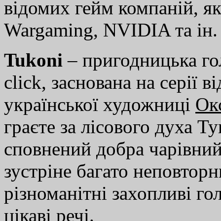
відомих гейм компаній, як
Wargaming, NVIDIA та ін.
Tukoni
– пригодницька гол
click, заснована на серії
української художниці
Ок
граєте за лісового духа Т
сповнений добра чарівний
зустріне багато неповтор
різноманітні захопливі г
цікаві речі.