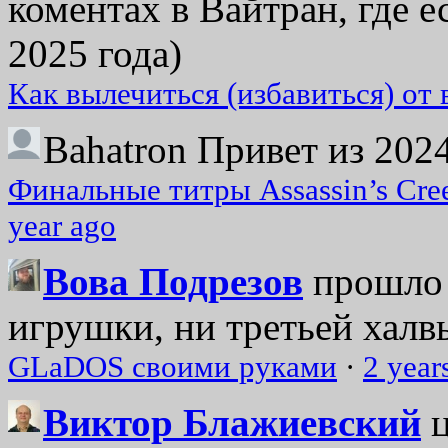
коментах в Вайтран, где е
2025 года)
Как вылечиться (избавиться) от
Bahatron
Привет из 2024
Финальные титры Assassin’s Cre
year ago
Вова Подрезов
прошло 
игрушки, ни третьей халвь
GLaDOS своими руками
·
2 year
Виктор Блажиевский