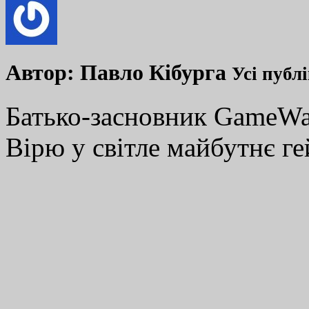
Автор:
Павло Кібурга
Усі публ
Батько-засновник GameWay
Вірю у світле майбутнє ге