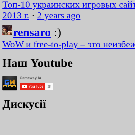
Топ-10 украинских игровых сайт
2013 г.
·
2 years ago
rensaro
:)
WoW и free-to-play – это неизбе
Наш Youtube
Дискусії