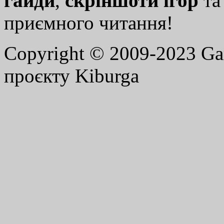
гайди
,
скріншоти ігор
т
приємного читання!
Copyright © 2009-2023 G
проєкту Kiburga