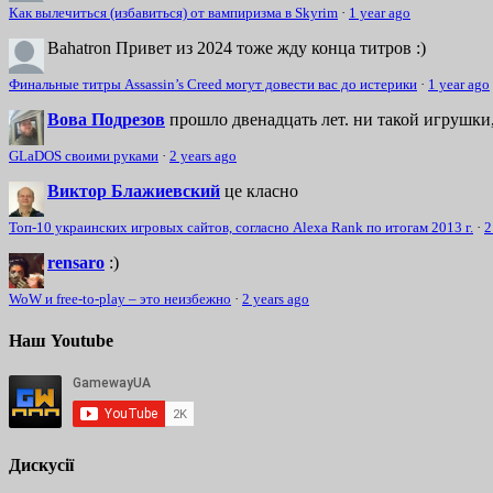
Как вылечиться (избавиться) от вампиризма в Skyrim
·
1 year ago
Bahatron
Привет из 2024 тоже жду конца титров :)
Финальные титры Assassin’s Creed могут довести вас до истерики
·
1 year ago
Вова Подрезов
прошло двенадцать лет. ни такой игрушки,
GLaDOS своими руками
·
2 years ago
Виктор Блажиевский
це класно
Топ-10 украинских игровых сайтов, согласно Alexa Rank по итогам 2013 г.
·
2
rensaro
:)
WoW и free-to-play – это неизбежно
·
2 years ago
Наш Youtube
Дискусії