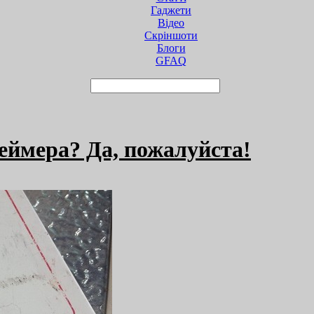
Гаджети
Відео
Cкріншоти
Блоги
GFAQ
еймера? Да, пожалуйста!