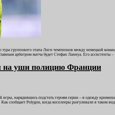
ьего тура группового этапа Лиги чемпионов между немецкой ком
Главным арбитром матча будет Стефан Ланнуа. Его ассистенты
ял на уши полицию Франции
 игры, нарядившись подстать героям серии – в одежду кримина
Как сообщает Polygon, когда косплееры разгуливали в таком в