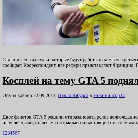
Стали известны судьи, которые будут работать на матче трет
сообщает Коореспондент, все рефери представляют Францию. 
Косплей на тему GTA 5 подн
Опубліковано 22.09.2013,
Павло Кібурга
в
Новини ігор
34
Двое фанатов GTA 5 решили отпраздновать релиз долгожданной
игрушечными, но весьма похожими на настоящие пистолетами. 
1
2
3
4
5
6
7