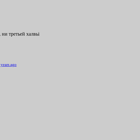
 ни третьей халвьі
 years ago