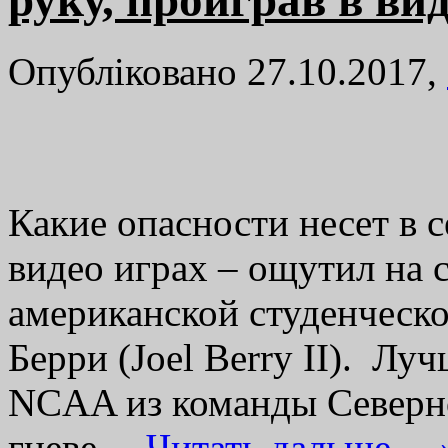
руку, проиграв в ви
Опубліковано 27.10.2017,
Какие опасности несет в с
видео играх – ощутил на
американской студенческ
Берри (Joel Berry II). Л
NCAA из команды Северно
гневе…
Читать дальше… 