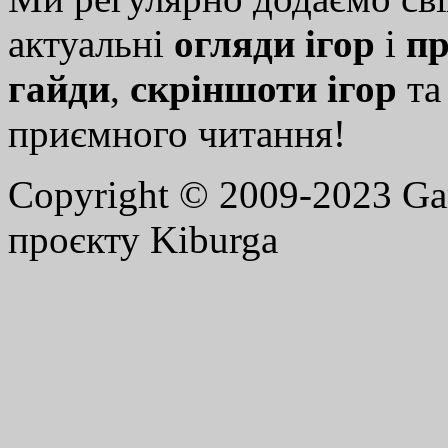
актуальні
огляди ігор
і
пр
гайди
,
скріншоти ігор
т
приємного читання!
Copyright © 2009-2023 G
проєкту Kiburga