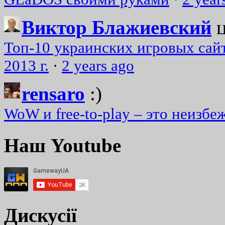
Виктор Блажиевский
Топ-10 украинских игровых сайт
2013 г.
·
2 years ago
rensaro
:)
WoW и free-to-play – это неизбе
Наш Youtube
Дискусії