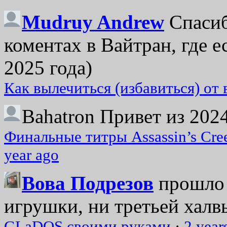
Mudruy Andrew
Спасиб
коментах в Вайтран, где е
2025 года)
Как вылечиться (избавиться) от
Bahatron
Привет из 2024
Финальные титры Assassin’s Cre
year ago
Вова Подрезов
прошло 
игрушки, ни третьей халвь
GLaDOS своими руками
·
2 year