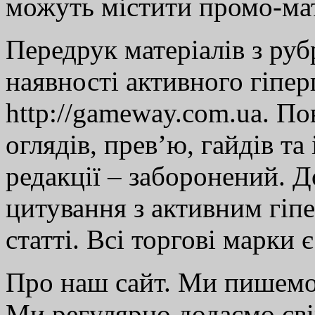
можуть містити промо-мат
Передрук матеріалів з руб
наявності активного гіпе
http://gameway.com.ua. По
оглядів, прев’ю, гайдів та
редакції – заборонений. 
цитування з активним гіп
статті. Всі торгові марки 
Про наш сайт. Ми пишем
Ми регулярно додаємо св