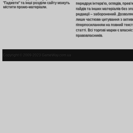
"Гаджети" та інші розділи сайту можуть
передрук інтерв’ю, оглядів, прев’
містити промо-матеріали.
гайдів та інших матеріалів без зг
редакції – заборонений. Дозволя
лише часткове цитування з акти
гіперпосиланням на повний текст
статті. Всі торгові марки є власніс
правовласників.
Copyright © 2009-2023 GameWay.com.ua