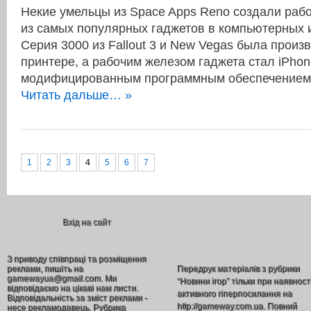
Некие умельцы из Space Apps Reno создали рабо
из самых популярных гаджетов в компьютерных и
Серия 3000 из Fallout 3 и New Vegas была произ
принтере, а рабочим железом гаджета стал iPhon
модифицированным программным обеспечение
Читать дальше… »
1
2
3
4
5
6
7
Вхід на сайт
З приводу співпраці та розміщення
реклами, пишіть на
Передрук матеріалів з рубрики
gamewayua@gmail.com. Ми
“Новини ігор” тільки при наявност
відповідаємо на цікаві нам листи.
активного гіперпосилання на
Відповідальність за зміст реклами -
http://gameway.com.ua. Повний
несе рекламодавець. Рубрика