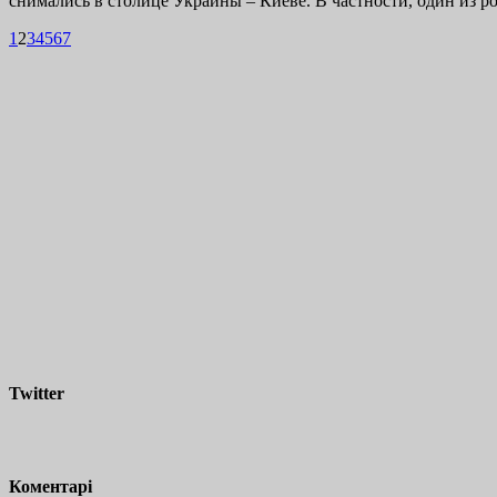
снимались в столице Украины – Киеве. В частности, один из р
1
2
3
4
5
6
7
Twitter
Коментарі