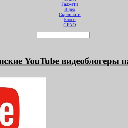
Гаджети
Відео
Cкріншоти
Блоги
GFAQ
ские YouTube видеоблогеры н