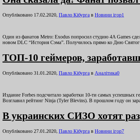
Опубліковано 17.02.2020,
Павло Кібурга
в
Новини ігор
1
Один из фанатов Metro: Exodus попросил студию 4A Games сде
новом DLC “История Сэма”. Получилось прямо ко Дню Святого
ТОП-10 геймеров, заработавш
Опубліковано 31.01.2020,
Павло Кібурга
в
Аналітика
0
Издание Forbes подсчитало заработки 10-ти самых успешных г
Возглавил рейтинг Ninja (Tyler Blevins). В прошлом году он 
В украинских СИЗО хотят ра
Опубліковано 27.01.2020,
Павло Кібурга
в
Новини ігор
7