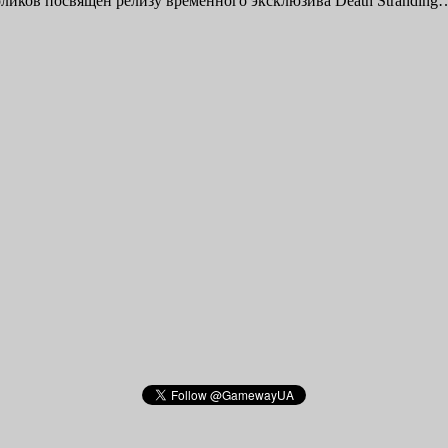
оликов посвящен релизу временного эксклюзива Death Stranding