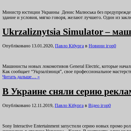
Министр юстиции Украины Денис Малюська без предупреждения 
здание и условия, мягко говоря, желают лучшего. Один из за
Ukrzaliznytsia Simulator – ма
Опубліковано 13.01.2020,
Павло Кібурга
в
Новини ігор
0
Машинисты новых локомотивов General Electric, которые начал
Как сообщает “Укрзалізниця”, свое профессиональное мастер
Читать дальше… »
В Украине сняли серию реклам
Опубліковано 12.11.2019,
Павло Кібурга
в
Відео ігор
0
Sony Interactive Entertainment запустили серию новых промо ро