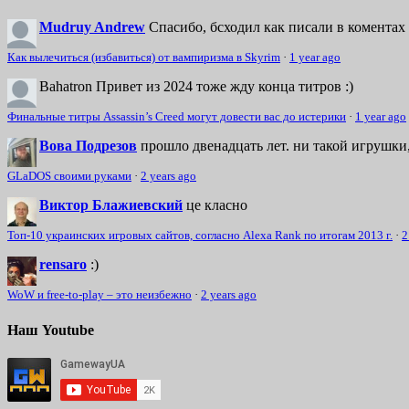
Mudruy Andrew
Спасибо, бсходил как писали в коментах 
Как вылечиться (избавиться) от вампиризма в Skyrim
·
1 year ago
Bahatron
Привет из 2024 тоже жду конца титров :)
Финальные титры Assassin’s Creed могут довести вас до истерики
·
1 year ago
Вова Подрезов
прошло двенадцать лет. ни такой игрушки,
GLaDOS своими руками
·
2 years ago
Виктор Блажиевский
це класно
Топ-10 украинских игровых сайтов, согласно Alexa Rank по итогам 2013 г.
·
2
rensaro
:)
WoW и free-to-play – это неизбежно
·
2 years ago
Наш Youtube