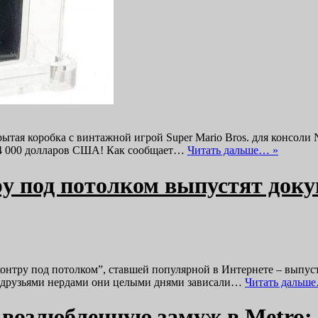
ытая коробка с винтажной игрой Super Mario Bros. для консоли N
 114 000 долларов США! Как сообщает…
Читать дальше… »
ру под потолком выпустят до
контру под потолком”, ставшей популярной в Интернете – выпус
 с друзьями нердами они целыми днями зависали…
Читать дальш
 возлюбленную замуж в Metro: