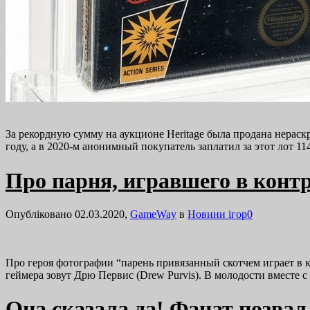
За рекордную сумму на аукционе Heritage была продана нераскр
году, а в 2020-м анонимный покупатель заплатил за этот лот
Про парня, игравшего в конт
Опубліковано 02.03.2020,
GameWay
в
Новини ігор
0
Про героя фотографии “парень привязанный скотчем играет в 
геймера зовут Дрю Первис (Drew Purvis). В молодости вместе
Она сказала да! Фанат позвал