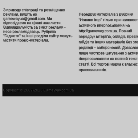
З приводу співпраці та розміщення
реклами, пишіть на
Передрук матеріалів з рубрики
gamewayua@gmail.com. Ми
“Новини ігор” тільки при наявност
відповідаємо на цікаві нам листи.
активного гіперпосилання на
Відповідальність за зміст реклами -
http://gameway.com.ua. Повний
несе рекламодавець. Рубрика
"Гаджети" та інші розділи сайту можуть
передрук інтерв’ю, оглядів, прев’
містити промо-матеріали.
гайдів та інших матеріалів без зг
редакції – заборонений. Дозволя
лише часткове цитування з акти
гіперпосиланням на повний текст
статті. Всі торгові марки є власніс
правовласників.
Copyright © 2009-2023 GameWay.com.ua