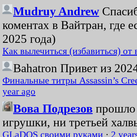
Mudruy Andrew
Спасиб
коментах в Вайтран, где е
2025 года)
Как вылечиться (избавиться) от
Bahatron
Привет из 2024
Финальные титры Assassin’s Cre
year ago
Вова Подрезов
прошло 
игрушки, ни третьей халвь
GLaDOS своими руками
·
2 year