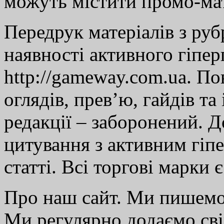
можуть містити промо-мат
Передрук матеріалів з руб
наявності активного гіпе
http://gameway.com.ua. По
оглядів, прев’ю, гайдів та
редакції – заборонений. 
цитування з активним гіп
статті. Всі торгові марки 
Про наш сайт. Ми пишем
Ми регулярно додаємо св