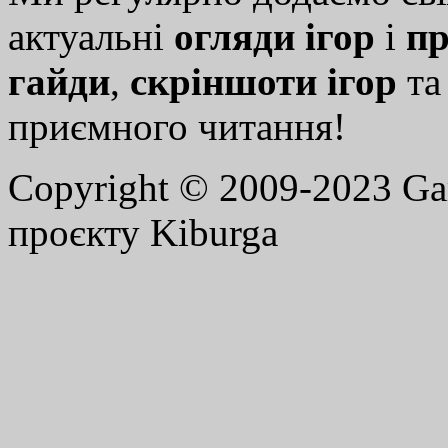
актуальні
огляди ігор
і
пр
гайди
,
скріншоти ігор
т
приємного читання!
Copyright © 2009-2023 G
проєкту Kiburga