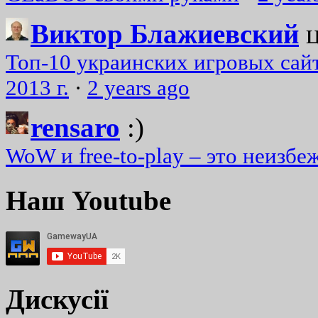
Виктор Блажиевский
Топ-10 украинских игровых сайт
2013 г.
·
2 years ago
rensaro
:)
WoW и free-to-play – это неизбе
Наш Youtube
Дискусії