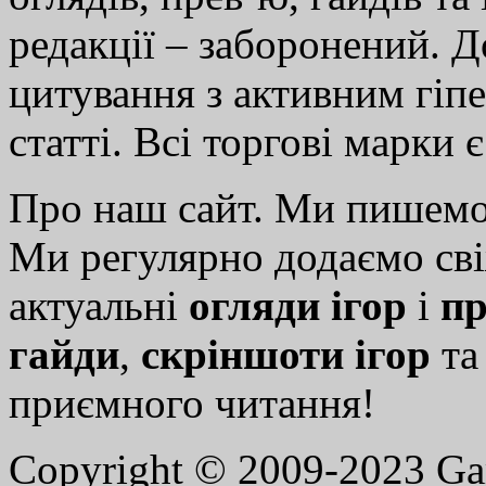
редакції – заборонений. 
цитування з активним гіп
статті. Всі торгові марки 
Про наш сайт. Ми пишем
Ми регулярно додаємо св
актуальні
огляди ігор
і
пр
гайди
,
скріншоти ігор
т
приємного читання!
Copyright © 2009-2023 G