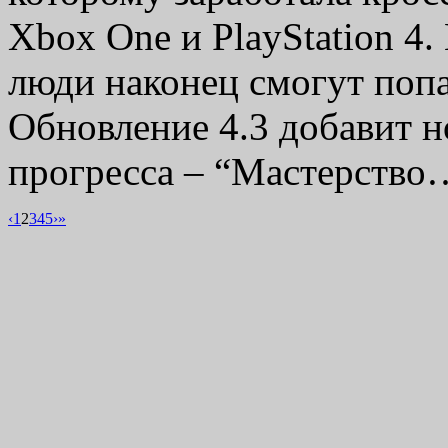
Xbox One и PlayStation 4
люди наконец смогут попа
Обновление 4.3 добавит 
прогресса – “Мастерств
‹
1
2
3
4
5
›
»