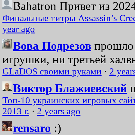
Bahatron
Привет из 2024
Финальные титры Assassin’s Cre
year ago
Вова Подрезов
прошло 
игрушки, ни третьей халвь
GLaDOS своими руками
·
2 year
Виктор Блажиевский
Топ-10 украинских игровых сайт
2013 г.
·
2 years ago
rensaro
:)