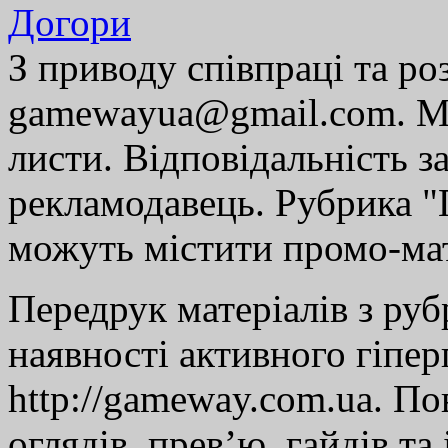
Догори
З приводу співпраці та р
gamewayua@gmail.com. Ми
листи. Відповідальність за
рекламодавець. Рубрика "Г
можуть містити промо-мат
Передрук матеріалів з руб
наявності активного гіпе
http://gameway.com.ua. По
оглядів, прев’ю, гайдів та