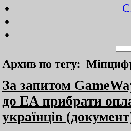
C
Архив по тегу: Мінциф
За запитом GameWay
до ЕА прибрати опла
українців (документ