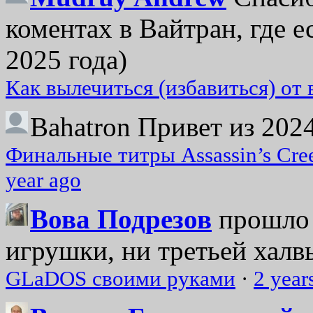
коментах в Вайтран, где е
2025 года)
Как вылечиться (избавиться) от
Bahatron
Привет из 2024
Финальные титры Assassin’s Cre
year ago
Вова Подрезов
прошло 
игрушки, ни третьей халвь
GLaDOS своими руками
·
2 year