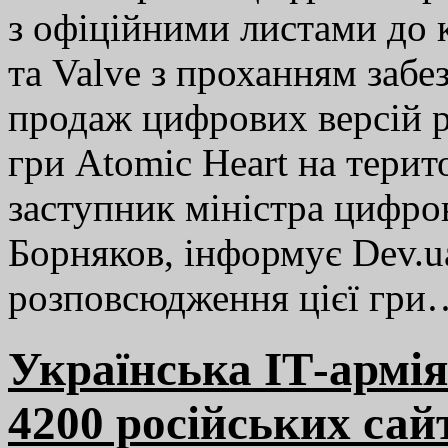
з офіційними листами до 
та Valve з проханням забе
продаж цифрових версій р
гри Atomic Heart на терит
заступник міністра цифро
Борняков, інформує Dev.
розповсюдження цієї гр
Українська IТ-армія
4200 російських сай