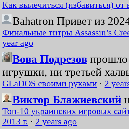
Как вылечиться (избавиться) от
Bahatron
Привет из 2024
Финальные титры Assassin’s Cre
year ago
Вова Подрезов
прошло 
игрушки, ни третьей халвь
GLaDOS своими руками
·
2 year
Виктор Блажиевский
Топ-10 украинских игровых сайт
2013 г.
·
2 years ago