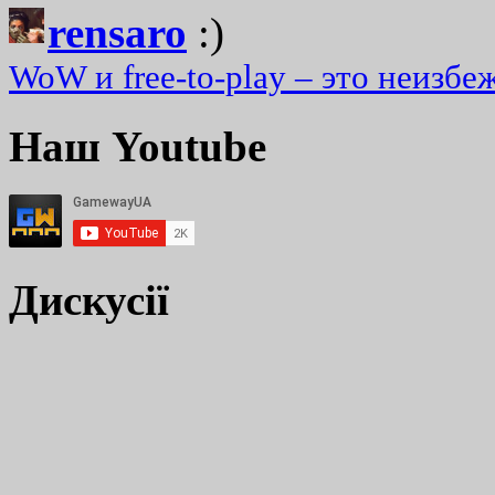
rensaro
:)
WoW и free-to-play – это неизбе
Наш Youtube
Дискусії