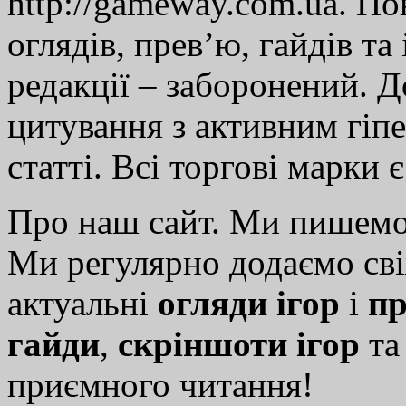
http://gameway.com.ua. По
оглядів, прев’ю, гайдів та
редакції – заборонений. 
цитування з активним гіп
статті. Всі торгові марки 
Про наш сайт. Ми пишем
Ми регулярно додаємо св
актуальні
огляди ігор
і
пр
гайди
,
скріншоти ігор
т
приємного читання!