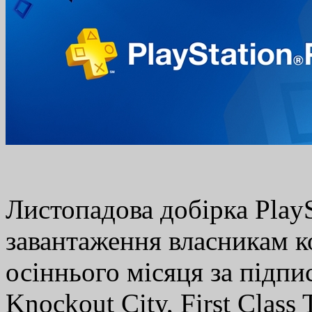
Листопадова добірка PlayS
завантаження власникам к
осіннього місяця за підпи
Knockout City, First Class