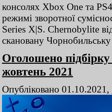
консолях Xbox One та PS4
режимі зворотної суміснос
Series X|S. Chernobylite в
скановану Чорнобильськ
Оголошено підбірку P
жовтень 2021
Опубліковано 01.10.2021,