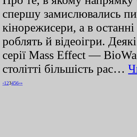
спершу замислювались пи
кінорежисери, а в останні
роблять й відеоігри. Деяк
серії Mass Effect — BioWa
столітті більшість рас…
Ч
‹
1
2
3
4
5
6
›
»