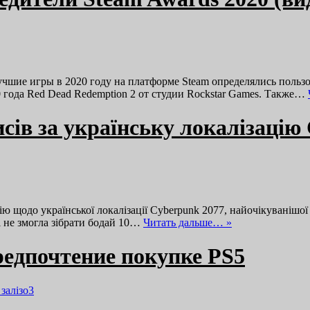
учшие игры в 2020 году на платформе Steam определялись польз
 года Red Dead Redemption 2 от студии Rockstar Games. Также…
исів за українську локалізацію
 щодо української локалізації Cyberpunk 2077, найочікуванішої 
 і не змогла зібрати бодай 10…
Читать дальше… »
едпочтение покупке PS5
 залізо
3