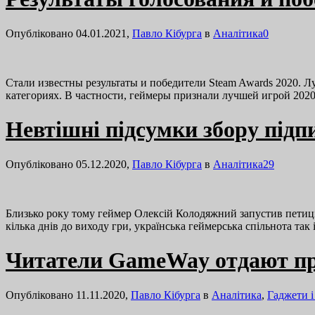
Опубліковано 04.01.2021,
Павло Кібурга
в
Аналітика
0
Стали известны результаты и победители Steam Awards 2020. Л
категориях. В частности, геймеры признали лучшей игрой 2020
Невтішні підсумки збору підп
Опубліковано 05.12.2020,
Павло Кібурга
в
Аналітика
29
Близько року тому геймер Олексій Колодяжний запустив петицію
кілька днів до виходу гри, українська геймерська спільнота так
Читатели GameWay отдают пр
Опубліковано 11.11.2020,
Павло Кібурга
в
Аналітика
,
Гаджети і