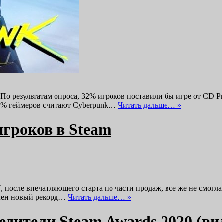
о результатам опроса, 32% игроков поставили бы игре от CD Pr
 19% геймеров считают Cyberpunk…
Читать дальше… »
игроков в Steam
 после впечатляющего старта по части продаж, все же не смогла
влен новый рекорд…
Читать дальше… »
едители Steam Awards 2020 (ви