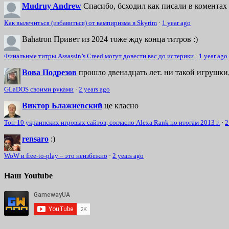
Mudruy Andrew
Спасибо, бсходил как писали в коментах 
Как вылечиться (избавиться) от вампиризма в Skyrim
·
1 year ago
Bahatron
Привет из 2024 тоже жду конца титров :)
Финальные титры Assassin’s Creed могут довести вас до истерики
·
1 year ago
Вова Подрезов
прошло двенадцать лет. ни такой игрушки,
GLaDOS своими руками
·
2 years ago
Виктор Блажиевский
це класно
Топ-10 украинских игровых сайтов, согласно Alexa Rank по итогам 2013 г.
·
2
rensaro
:)
WoW и free-to-play – это неизбежно
·
2 years ago
Наш Youtube