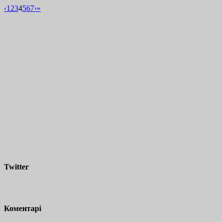
‹
1
2
3
4
5
6
7
›
»
Twitter
Коментарі