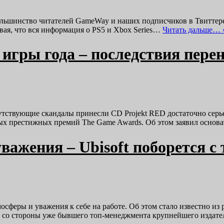
ольшинство читателей GameWay и наших подписчиков в Твиттере 
вая, что вся информация о PS5 и Xbox Series…
Читать дальше… 
игры года – последствия пере
утствующие скандалы принесли CD Projekt RED достаточно серь
самых престижных премий The Game Awards. Об этом заявил ос
уважения – Ubisoft поборется 
сферы и уважения к себе на работе. Об этом стало известно из 
у со стороны уже бывшего топ-менеджмента крупнейшего издате