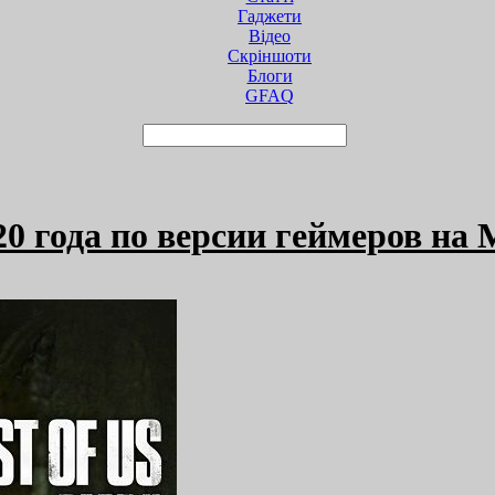
Гаджети
Відео
Cкріншоти
Блоги
GFAQ
020 года по версии геймеров на M