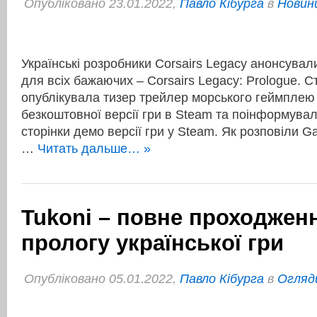
Опубліковано 23.01.2022,
Павло Кібурга
в
Новини
Українські розробники Corsairs Legacy анонсувал
для всіх бажаючих – Corsairs Legacy: Prologue. С
опублікувала тизер трейлер морського геймплею
безкоштовної версії гри в Steam та поінформувал
сторінки демо версії гри у Steam. Як розповіли
…
Читать дальше… »
Tukoni – повне проходженн
прологу української гри
Опубліковано 05.01.2022,
Павло Кібурга
в
Огляд