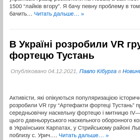
1500 “лайків вгору”. Я бачу певну проблему в то
бачить…
Читать дальше… »
В Україні розробили VR гр
фортецю Тустань
Опубліковано 04.12.2021,
Павло Кібурга
в
Новини
Активісти, які опікуються популяризацією історич
розробили VR гру “Артефакти фортеці Тустань” п
середньовічну наскельну фортецю і митницю IV—
цього давньоруського наскельного оборонного к
в Українських Карпатах, у Стрийському районі Льв
поблизу с. Урич….
Читать дальше… »