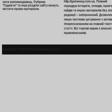
http://gameway.com.ua. Повний
несе рекламодавець. Рубрика
"Гаджети" та інші розділи сайту можуть
передрук інтерв’ю, оглядів, прев’
містити промо-матеріали.
гайдів та інших матеріалів без зг
редакції – заборонений. Дозволя
лише часткове цитування з акти
гіперпосиланням на повний текст
статті. Всі торгові марки є власніс
правовласників.
Copyright © 2009-2023 GameWay.com.ua