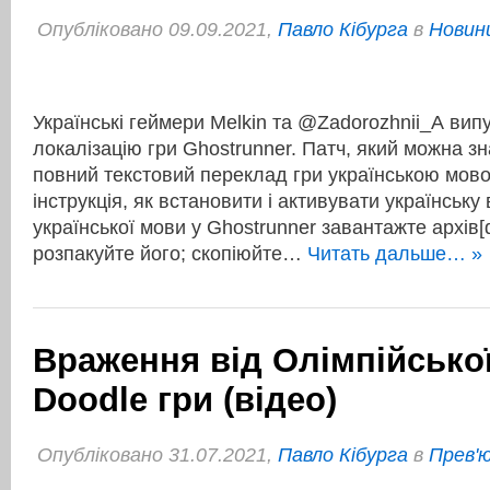
Опубліковано 09.09.2021,
Павло Кібурга
в
Новини
Українські геймери Melkin та @Zadorozhnii_A вип
локалізацію гри Ghostrunner. Патч, який можна зн
повний текстовий переклад гри українською мово
інструкція, як встановити і активувати українськ
української мови у Ghostrunner завантажте архів[d
розпакуйте його; скопіюйте…
Читать дальше… »
Враження від Олімпійсько
Doodle гри (відео)
Опубліковано 31.07.2021,
Павло Кібурга
в
Прев'ю