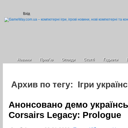
Вхід
Новини
Прев’ю
Огляди
Статті
Гаджети
Архив по тегу: Ігри україн
Анонсовано демо українсь
Corsairs Legacy: Prologue