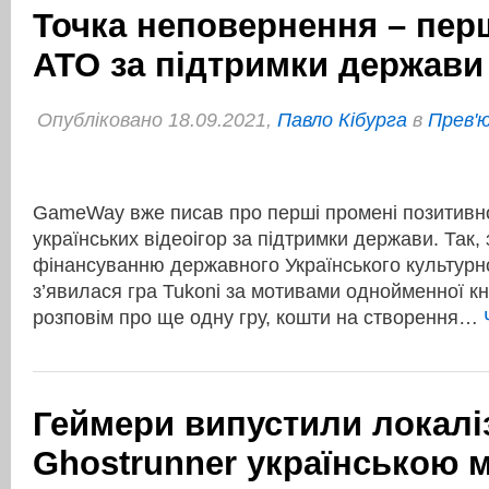
Точка неповернення – пер
АТО за підтримки держави 
Опубліковано 18.09.2021,
Павло Кібурга
в
Прев'ю
GameWay вже писав про перші промені позитивно
українських відеоігор за підтримки держави. Так,
фінансуванню державного Українського культурно
з’явилася гра Tukoni за мотивами однойменної кн
розповім про ще одну гру, кошти на створення…
Геймери випустили локалі
Ghostrunner українською 