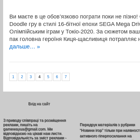
Ви маєте в це обов’язково пограти поки не пізно!
Doodle гру в стилі 16-бітної епохи SEGA Mega Dri
Олімпійським іграм у Токіо-2020. За сюжетом ваш
пак головна героїня Киця-щасливиця потрапляє
дальше… »
1
2
3
4
5
6
7
Вхід на сайт
З приводу співпраці та розміщення
реклами, пишіть на
Передрук матеріалів з рубрики
gamewayua@gmail.com. Ми
“Новини ігор” тільки при наявност
відповідаємо на цікаві нам листи.
активного гіперпосилання на
Відповідальність за зміст реклами -